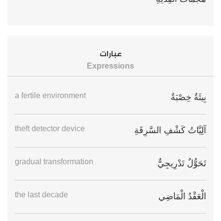
عبارات
Expressions
a fertile environment
بِيئَةٌ خِصْبَةٌ
theft detector device
آلِيَّاتُ كَشْفِ السَّرِقَةِ
gradual transformation
تَحَوُّلٌ تَدْرِيجِيٌّ
the last decade
الْعَقْدُ الْمَاضِي