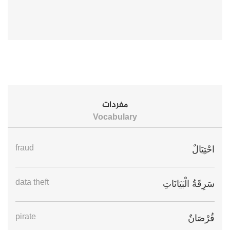
مفردات
Vocabulary
fraud
احْتِيَالٌ
data theft
سَرِقَةُ الْبَيَانَاتِ
pirate
قُرْصَانٌ