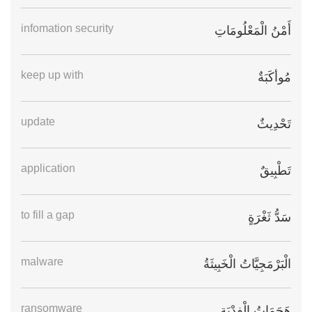
infomation security
أَمْنُ الْمَعْلُومَاتِ
keep up with
مُوأكَبَةٌ
update
تَحْدِيثٌ
application
تَطْبِيقٌ
to fill a gap
سَدُّ ثَغْرَةٍ
malware
الْبَرْمَجِيَّاتُ الْخَبِيثَةُ
ransomware
هَجَمَاتُ الْفِدْيَةِ