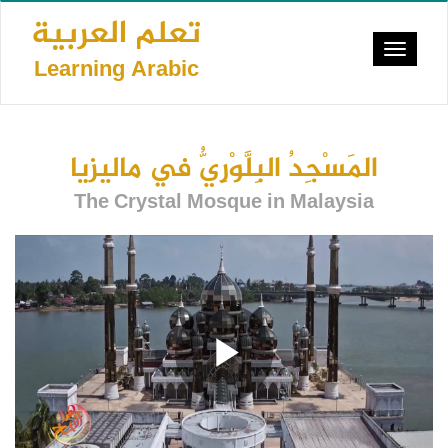
Skip
تعلم العربية
to
Toggle
main
Learning Arabic
navigat
content
المَسْجِدُ البِلَّوْرِيُّ في ماليزيا
The Crystal Mosque in Malaysia