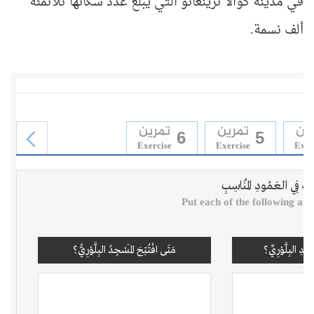
في مدينة كوالا ترينغانو التي
يبلغ عدد سكّانها ثلاثمئة
ألف نسمة.