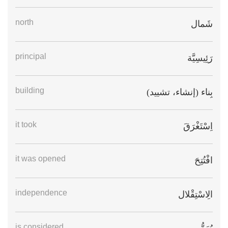
north
شَمال
principal
رَئِيسِيَّة
building
بِناء (إنشاء، تشييد)
it took
اِسْتَغْرَقَ
it was opened
افْتُتِحَ
independence
الِاسْتِقْلال
is considered