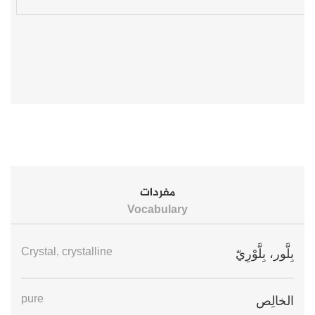
مفردات
Vocabulary
Crystal, crystalline
بِلَّور، بِلَّوْرِيّ
pure
الخالِص