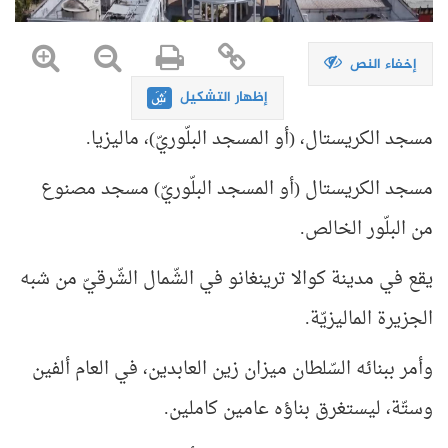
إخفاء النص
إظهار التشكيل
مسجد الكريستال، (أو المسجد البلّوريّ)، ماليزيا.
مسجد الكريستال (أو المسجد البلّوريّ) مسجد مصنوع
من البلّور الخالص.
يقع في مدينة كوالا ترينغانو في الشّمال الشّرقيّ من شبه
الجزيرة الماليزيّة.
وأمر ببنائه السّلطان ميزان زين العابدين، في العام ألفين
وستّة، ليستغرق بناؤه عامين كاملين.