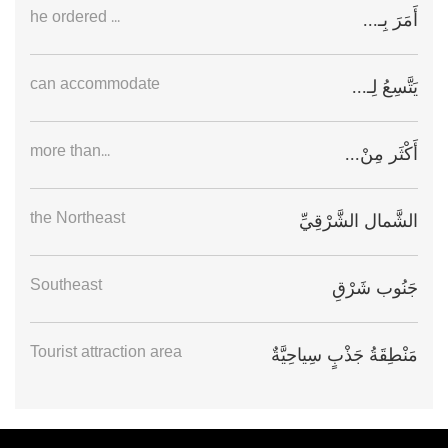
he ordered ...
أَمَرَ بِـ...
can accommodate
يَتَّسِعُ لِـ...
more than...
أَكْثَر مِنْ...
the Northeast
الشَّمال الشَّرْقِيِّ
Southeast
جَنُوب شَرْقِ
Tourist attraction area
مَنْطِقَةُ جَذْبٍ سِياحِيَّةٌ