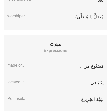
يُعَدُّ
worshiper
مُصَلٍّ (المُصَلِّي)
عبارات
Expressions
made of...
مَصْنُوعٌ مِن...
located in...
يَقَعُ في...
Peninsula
شِبْهُ الجَزِيرَةِ