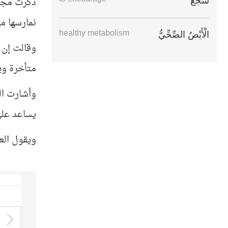
ذكرت مجلة 
شَجَّعَ
نمارسها م
healthy metabolism
الْأَيْضُ الصِّحِّيُّ
وقالت إن 
متأخرة وي
وأشارت ال
يساعد على حرق أ
ويقول الع