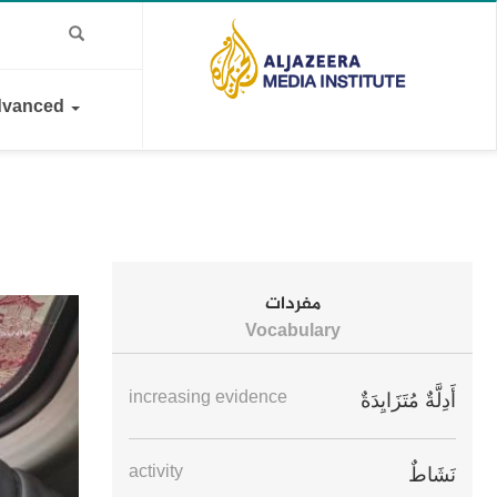
vanced
مفردات
Vocabulary
increasing evidence
أَدِلَّةٌ مُتَزَايِدَةٌ
activity
نَشَاطٌ