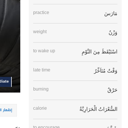
practice
مَارَسَ
weight
وَزْنٌ
to wake up
اسْتَيْقَظَ مِنَ النَّوْمِ
late time
وَقْتٌ مُتَاَخِّرٌ
diate
burning
حَرْقٌ
calorie
السُّعْرَاتُ الْحَرَارِيَّةُ
إظهار ا
to encourage