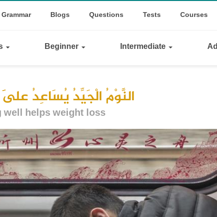
op
le Dropdown
Grammar
Blogs
Questions
Tests
Courses
inks
ls
Beginner
Intermediate
Ad
النَّوْمُ الْجَيِّدُ يُسَاعِدُ عَلَى
 well helps weight loss