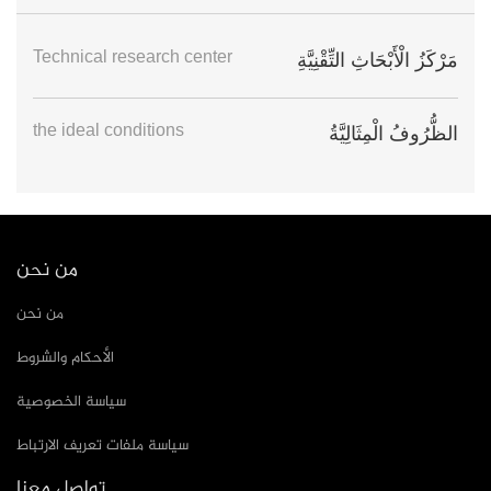
Technical research center
مَرْكَزُ الْأَبْحَاثِ التِّقْنِيَّةِ
the ideal conditions
الظُّرُوفُ الْمِثَالِيَّةُ
من نحن
من نحن
الأحكام والشروط
سياسة الخصوصية
سياسة ملفات تعريف الارتباط
تواصل معنا