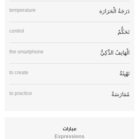
temperature
دَرَجَةُ الْحَرَارَة
control
تَحَكُّمٌ
the smartphone
الْهَاتِفُ الذَّكِيُّ
to create
تَهْيِئَةٌ
to practice
مُمَارَسَةٌ
عبارات
Expressions