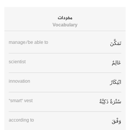
مفردات
Vocabulary
manage/be able to
تَمَكَّنَ
scientist
عَالِمٌ
innovation
ابْتِكَارٌ
"smart" vest
سُتْرَةٌ ذَكِيَّةٌ
according to
وَفْقَ