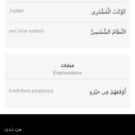
Jupiter
كَوْكَبُ الْمُشْتَرِي
our solar system
النِّظَامُ الشَّمْسِيِّ
عبارات
Expressions
it left them perplexed
أَوْقَعَهُمْ فِي حَيْرَةٍ
من نحن