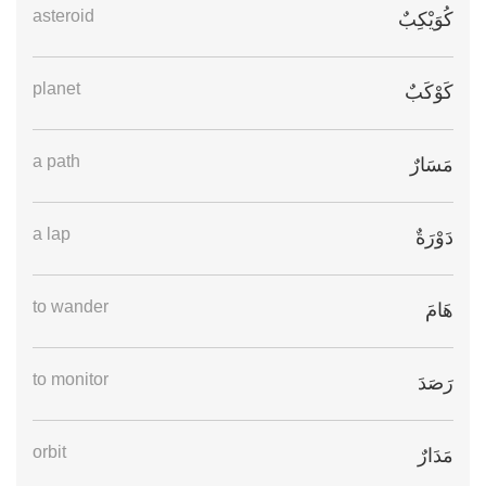
asteroid
كُوَيْكِبٌ
planet
كَوْكَبٌ
a path
مَسَارٌ
a lap
دَوْرَةٌ
to wander
هَامَ
to monitor
رَصَدَ
orbit
مَدَارٌ