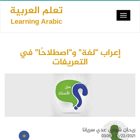
Skip
تعلم العربية
to
Toggle
main
Learning Arabic
navigat
content
إعراب "لغة" و"اصطلاحًا" في
التعريفات
ريحان شواري عدي سريانا
12/22/2021 - 03:09