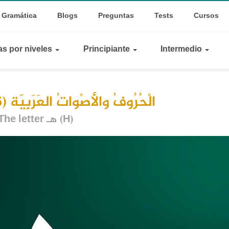
op
le Dropdown
Gramática
Blogs
Preguntas
Tests
Cursos
inks
as por niveles
Principiante
Intermedio
الْحُرُوفُ والأصْواتُ العَرَبِيّة (26): حَرْفُ الهَاء
The letter هـ (H)