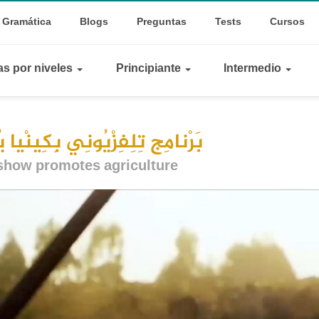
op
le Dropdown
Gramática
Blogs
Preguntas
Tests
Cursos
inks
as por niveles
Principiante
Intermedio
بَرْنامِج تِلِفِزْيُونِي بِكِينْيا يُ
show promotes agriculture