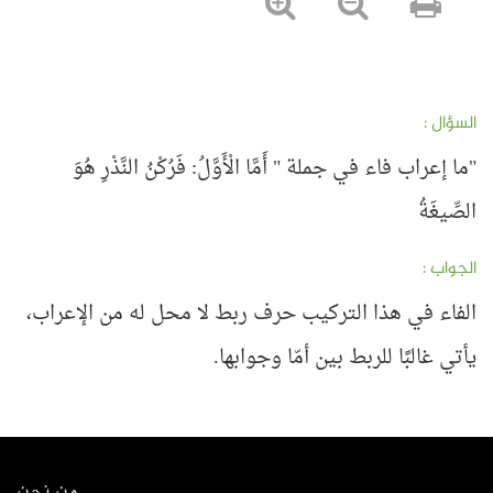
السؤال :
"ما إعراب فاء في جملة " أَمَّا الْأَوَّلُ: فَرُكْنُ النَّذْرِ هُوَ
الصِّيغَةُ
الجواب :
الفاء في هذا التركيب حرف ربط لا محل له من الإعراب،
يأتي غالبًا للربط بين أمّا وجوابها.