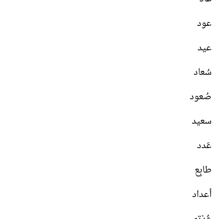
عود
عيد
سُعاد
صُعود
سعيد
عَدد
طابِع
أعداد