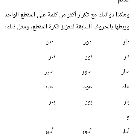
عُدْتم
وهكذا دواليك مع تكرار أكثر من كلمة على المقطع الواحد
وربطها بالحروف السابقة لتعزيز فكرة المقطع، ومثل ذلك:
دار دور دير
نار نور نير
سار سور سير
عاد عود عيد
بار بور بير
و
أدار أدور أُدير