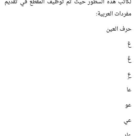
لكاتب هذه السطور حيث تم توظيف المقطع في تقديم
مفردات العربية:
حرف العين
عَ
عُ
عِ
عا
عو
عي
عاد