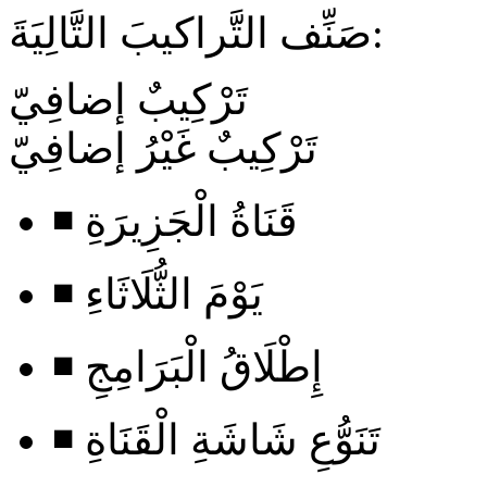
صَنِّف التَّراكيبَ التَّالِيَةَ:
تَرْكِيبٌ إضافِيّ
تَرْكِيبٌ غَيْرُ إضافِيّ
◾ قَنَاةُ الْجَزِيرَةِ
◾ يَوْمَ الثُّلَاثَاءِ
◾ إِطْلَاقُ الْبَرَامِجِ
◾ تَنَوُّعِ شَاشَةِ الْقَنَاةِ