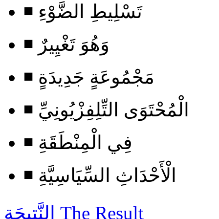
◾ تَسْلِيطِ الضَّوْءِ
◾ وَهُوَ تَغْيِيرٌ
◾ مَجْمُوعَةٍ جَدِيدَةٍ
◾ الْمُحْتَوَى التِّلِفِزْيُونِيِّ
◾ فِي الْمِنْطَقَةِ
◾ الْأَحْدَاثِ السِّيَاسِيَّةِ
The Result
النَّتِيجَة