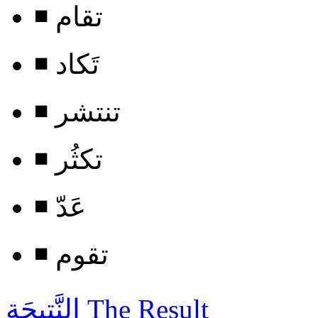
◾ تقام
◾ تَكاد
◾ تنتشر
◾ تكثُر
◾ عَدّ
◾ تقوم
The Result
النَّتِيجَة