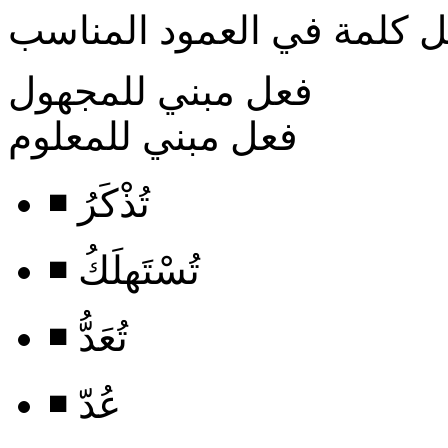
 كلمة في العمود المناسب
فعل مبني للمجهول
فعل مبني للمعلوم
◾ تُذْكَرُ
◾ تُسْتَهلَكُ
◾ تُعَدُّ
◾ عُدّ