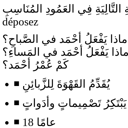
déposez
ماذا يَفْعَلُ أحْمَد في الصَّباحِ؟
اذا يَفْعَلُ أحْمَد في المَساءِ؟
كَمْ عُمْرُ أحْمَد؟
◾ يُقَدِّمُ القَهْوَةَ لِلزَّبائِنِ
◾ يَبْتَكِرُ تَصْمِيماتٍ وأدَواتٍ
◾ 18 عامًا