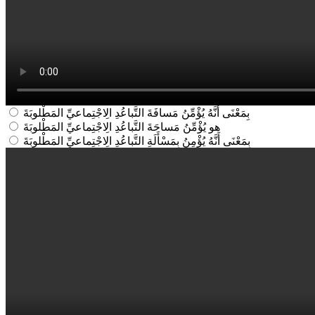
بِمَعْنَى أَنَّهُ يُؤْمِّنُ مَسافَةَ التَّباعُدِ الِاجْتِماعيِّ المَطْلوبَةَ
هو يُؤْمِّنُ مَساحَةَ التَّباعُدِ الِاجْتِماعيِّ المَطْلوبَةَ
بِمَعْنَى أَنَّهُ يُؤْمِنُ بِمَسْأَلَةِ التَّباعُدِ الِاجْتِماعيِّ المَطْلوبَةَ