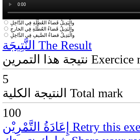
والْبَدِيلُ قَضاءُ العُطْلَةِ فِي الدَّاخِلِ
والْبَدِيلُ قَضاءُ العُطْلَةِ فِي الخارجِ
والْبَدِيلُ قضاءُ الصَّيفِ فِي الدَّاخِلِ
The Result
النَّتِيجَة
Exercice
نتيجة هذا التمرين
5
Total mark
النتيجة الكلية
100
Retry this exe
إِعَادَةُ التَّمْرِيْن