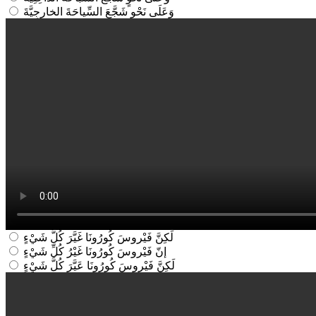
وَعَلَى نَحْوٍ شَجَّعَ السِّياحَةَ الخارِجِيَّةَ
لَكِنَّ فَيْروسَ كُورُونَا غَيَّرَ كُلَّ شَيْءٍ
إنّ فَيْروسَ كُورُونَا غَيْرُ كُلِّ شَيْءٍ
لَكِنَّ فَيْروسَ كُورُونَا عَيَّرَ كُلَّ شَيْءٍ