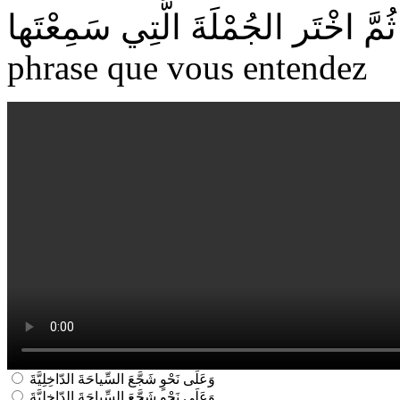
phrase que vous entendez
وَعَلَى نَحْوٍ شَجَّعَ السِّياحَةَ الدّاخِلِيَّةَ
وَعَلَى نَحْوٍ شَجَّعَ السِّباحَةَ الدّاخِلِيَّةَ