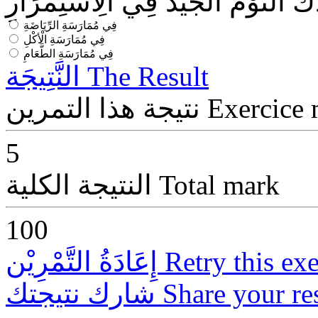
 النَّوْمُ الْجَيِّدُ فِي الِاسْتِمْرَارِ
فِي مُمَارَسَةِ الرِّيَاضَةِ
فِي مُمَارَسَةِ الْأكْلِ
فِي مُمَارَسَةِ الطَّعَامِ
The Result
النَّتِيجَة
Exercice
نتيجة هذا التمرين
5
Total mark
النتيجة الكلية
100
Retry this exe
إِعَادَةُ التَّمْرِيْن
Share your re
شارك نتيجتك