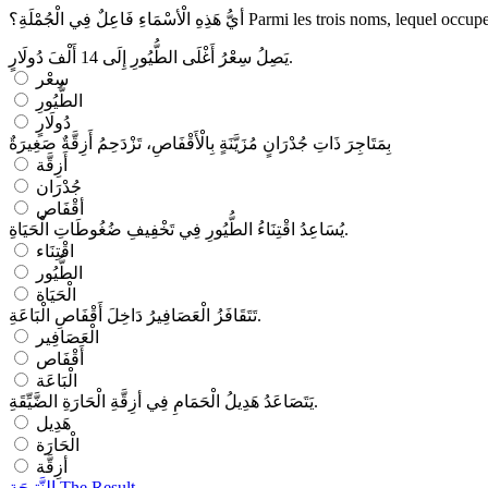
Parmi les trois noms, lequel occupe
أيُّ هَذِهِ الْأسْمَاءِ فَاعِلٌ فِي الْجُمْلَةِ؟
يَصِلُ سِعْرُ أَغْلَى الطُّيُورِ إِلَى 14 أَلْفَ دُولَارٍ.
سِعْر
الطُّيُورِ
دُولَارٍ
بِمَتَاجِرَ ذَاتِ جُدْرَانٍ مُزَيَّنَةٍ بِالْأَقْفَاصِ، تَزْدَحِمُ أَزِقَّةٌ صَغِيرَةٌ
أَزِقَّة
جُدْرَان
أقْفَاص
يُسَاعِدُ اقْتِنَاءُ الطُّيُورِ فِي تَخْفِيفِ ضُغُوطَاتِ الْحَيَاةِ.
اقْتِنَاء
الطُّيُور
الْحَيَاة
تَتَقَافَزُ الْعَصَافِيرُ دَاخِلَ أَقْفَاصِ الْبَاعَةِ.
الْعَصَافِير
أَقْفَاص
الْبَاعَة
يَتَصَاعَدُ هَدِيلُ الْحَمَامِ فِي أزِقَّةِ الْحَارَةِ الضَّيِّقَةِ.
هَدِيل
الْحَارَة
أزِقَّة
The Result
النَّتِيجَة