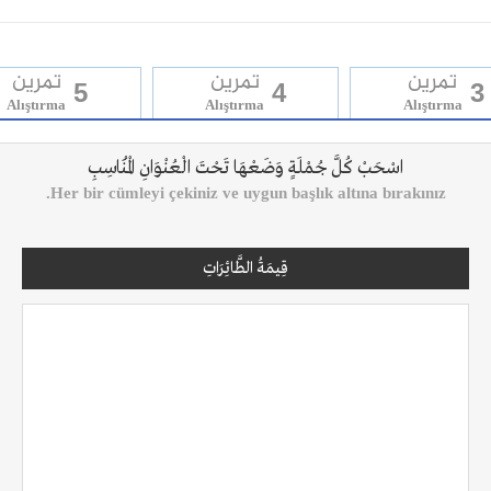
تمرين
تمرين
تمرين
5
4
3
Alıştırma
Alıştırma
Alıştırma
اسْحَبْ كُلَّ جُمْلَةٍ وَضَعْهَا تَحْتَ الْعُنْوَانِ الْمُنَاسِبِ
Her bir cümleyi çekiniz ve uygun başlık altına bırakınız.
قِيمَةُ الطَّائِرَاتِ