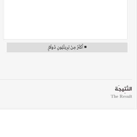
◾ أَكْثَرُ مِنْ تِرِيلْيُونِ دُولَارٍ
النَّتِيجَة
The Result