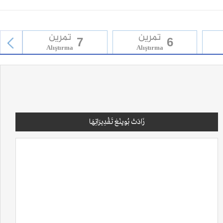
تمرين
تمرين
7
6
Alıştırma
Alıştırma
next
زَادَتْ بُويِنْغ تَقْدِيرَاتِهَا