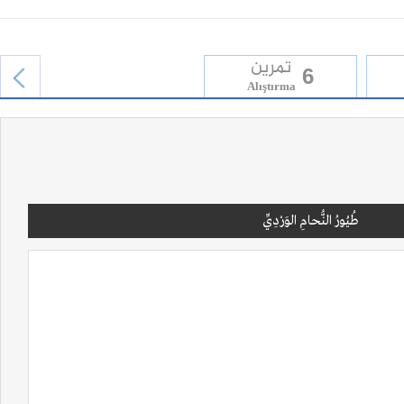
تمرين
6
Alıştırma
next
طُيُورُ النُّحامِ الوَرْدِيِّ