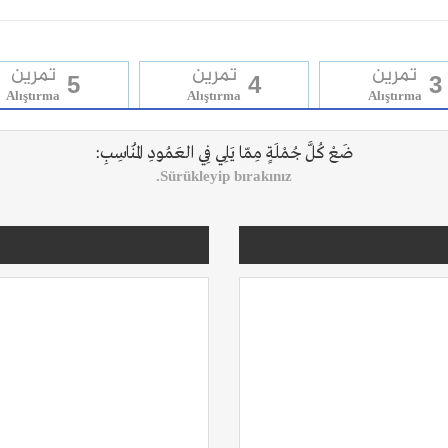
تمرين
تمرين
تمرين
5
4
3
Alıştırma
Alıştırma
Alıştırma
ضَعْ كُلَّ جُمْلَةٍ مِمّا يَلِي فِي العَمُودِ المُنَاسِبِ:
Sürükleyip bırakınız.