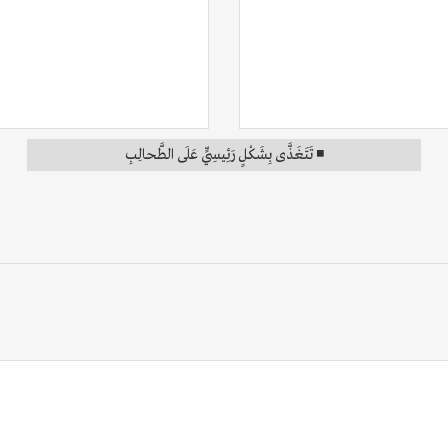
◾ تَتَغَذَّى بِشَكْلٍ رَئِيسِيٍّ عَلَى الطَّحالِبِ