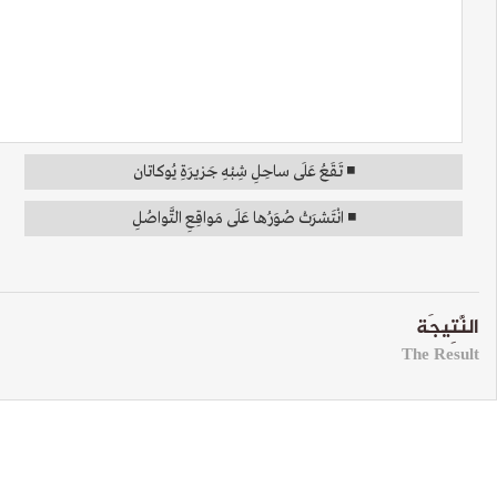
◾ تَقَعُ عَلَى ساحِلِ شِبْهِ جَزيرَةِ يُوكاتان
◾ انْتَشرَتْ صُوَرُها عَلَى مَواقِعِ التَّواصُلِ
النَّتِيجَة
The Result