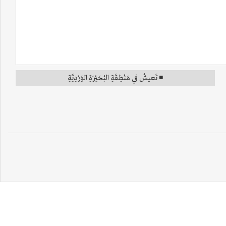
◾ تَعيشُ في مَنْطِقَةِ البُحَيْرَةِ الوَرْدِيَّةِ