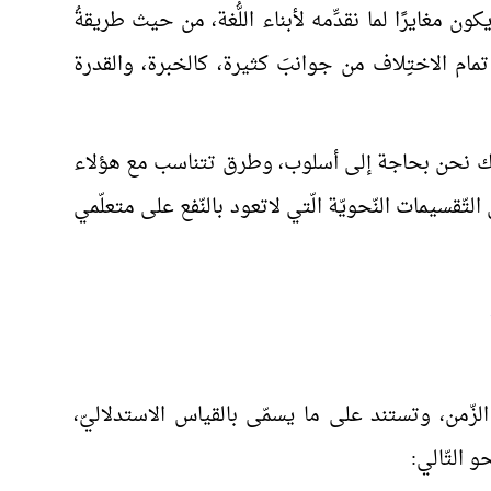
كون مغايرًا لما نقدِّمه لأبناء اللُّغة، من حيث طريقةُ
تلف تمام الاختِلاف من جوانبَ كثيرة، كالخبرة، والقدرة
، ولذلك نحن بحاجة إلى أسلوب، وطرق تتناسب مع هؤلاء
لتّقسيمات النّحويّة الّتي لاتعود بالنّفع على متعلّمي
الزّمن، وتستند على ما يسم
ى بالقياس الاستدلاليّ،
 التّالي: