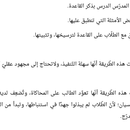
 هذه الطّريقة أنّها سهلة التّنفيذ، ولاتحتاج إلى مجهود عقليّ 
ه الطّريقة أنّها تعوِّد الطالب على المحاكاة، وتُضعِف لديه قو
سيان؛ لأنّ الطّلاب لم يبذلوا جهدًا في استنباطها، وتبدأ من ا
درّج.