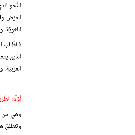
النَّحو ال
العرْض وال
اللغويَّة، و
فالطَّالب 
الذين يتعل
العربيّة،
أوّلًا: الطّ
وهي من أق
وتنطلق هذه