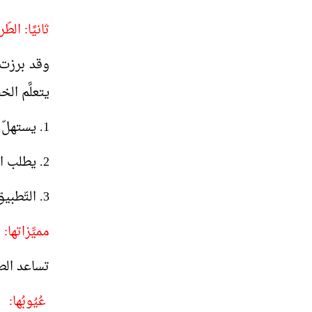
ثانيًا: الط
وقد برزت ه
يتعلَّم ال
1. يستهلّ المعلم الدّرس بالأمثلة، ويطلب قراءتها قراءة صامتة، ثم يناقشها مع طلّابه.
2. يطلب المعلِّم من طلَّابه استنتاج القاعدة من الأمثلة، ويقدّم لهم العون ليصل بهم في نهاية المطاف إلى القاعدة الصَّحيحة.
3. التّطبيق على القاعدة التي تمَّ استخلاصها من الأمثلة، وهنا يعزَّزُ الفهم، وتستخدم القاعدة في مواقفَ جديدة
مميِّزاتها:
تساعد الطا
عُيُوبُها: