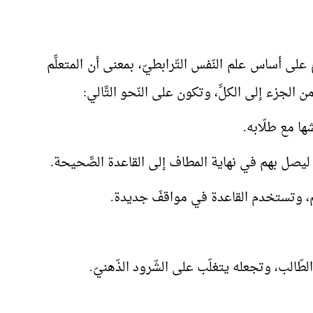
لى أساس علم النّفس التّرابطيّ، بمعنى أن المتعلِّم
لجزء إلى الكلِّ، وتكون على النّحو التَّالي:
.
طّالب، وتجعله يتغلّب على الشّرود الذّهنيّ.