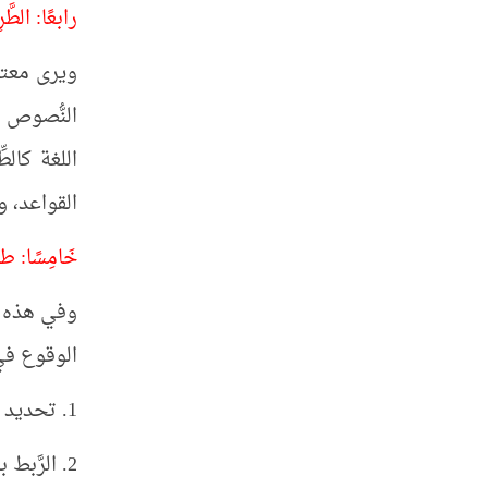
رابعًا: الطَّرِ
ويرى معتنق
النُّصوص ا
اللغة كالط
القواعد، و
خَامِسًا: 
وفي هذه ال
الوقوع في
1. تحديد المشكلة.
2. الرَّبط بين عناصر المشكلة، وخبرات المتعلِّم السَّابقة.