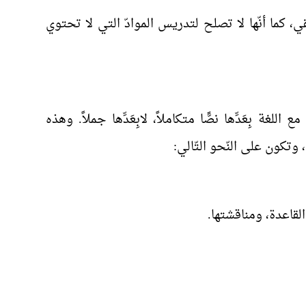
كما أنّها لا تصلح لتدريس الموادّ التي لا تحتوي
 بِعَدِّها نصًّا متكاملاً، لابِعَدِّها جملاً. وهذه
وتكون على النّحو التّالي: