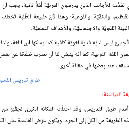
ذي نقدِّمه للأجانب الذين يدرسون العربيَّة لُغةً ثانية، يجب أن ي
تَّنظيم، والكمِّيَّة، والنَّوعية؛ وهذا لأنَّ طبيعة الطَّلبة تَخ
البيئة اللغويَّة والاجتماعيَّة، والأهداف التعلميَّة.
الأجنبيَّ ليس لديْه قدرة لغويّة كافية كما يملكها ابن اللغة
مون اللغة العربية، كما أنه ينبغي لنا أن نضرب صَفْحًا عن بعض ا
 وسنقف عند بعضها في مقالة أخرى.
طرق تدريس النّحو
ريقة القياسيّة
:
دم طرق التّدريس، وقد احتلّت المكانة الكبرى لحِقْبَةٍ من 
 الطريقة من الكلّ إلى الجزء، ويكون عَرْض القاعدة على النّحو