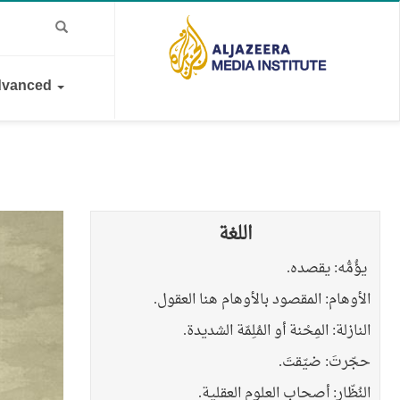
vanced
اللغة
​يؤُمُّه: يقصده.
الأوهام: المقصود بالأوهام هنا العقول.
النازلة: المِحْنة أو المُلِمّة الشديدة.
حجّرتَ: ضيّقتَ.
النُظّار: أصحاب العلوم العقلية.