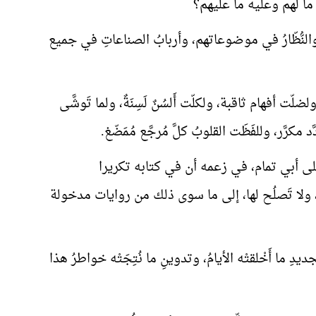
ا لهم وعليه ما عليهم؟
والنُّظّارُ في موضوعاتهم، وأربابُ الصناعاتِ في جميع
فهام ثاقبة، ولكلّت أَلسُنٌ لَسِنَةٌ، ولما تَوشَّى
رَّر، وللفَظَت القلوبُ كلَّ مُرجَّع مُمَضّغ.
 على أبي تمام، في زعمه أن في كتابه تكريرا
ا، ولا تَصلُح لها، إلى ما سوى ذلك من روايات مدخولة
ديدِ ما أَخْلقتْه الأيامُ، وتدوينِ ما نُتِجَتْه خواطرُ هذا