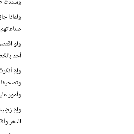
وسددت طري
ولماذا جاز
صناعاتهم، 
ولو اقتصر 
أحد بالخَطا
ولِمَ أنكر
وتصحيفا، و
وأمور علي
ولِمَ رَضِيت
الدهر وأفك