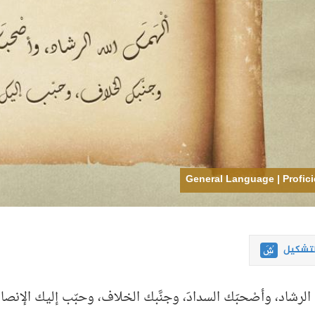
General Language | Profic
لتشكيل
لله الرشاد، وأصْحبَك السدادَ، وجنَّبك الخلاف، وحبّب إليك الإنص