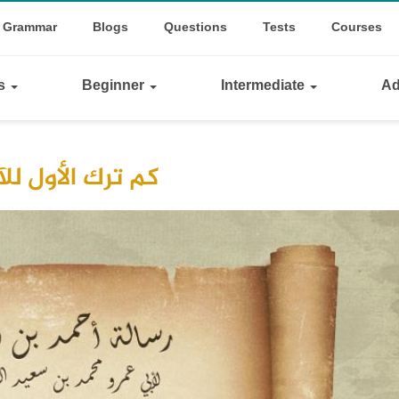
op
le Dropdown
Grammar
Blogs
Questions
Tests
Courses
inks
ls
Beginner
Intermediate
Ad
كم ترك الأول للآخ