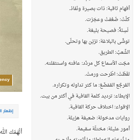
أفهام ثاقبة: ذات بصيرة ونَفاذ.
كلّتْ: ضَعُفتْ وعجَزت.
لَسِنَةٌ: فصيحة بليغة.
توشَّى بالبلاغة: تزيّن بها وتحلّى.
الشِّعبُ: الطريق.
مجّت الأسماع كل مردَّد: عافته واستثقلته.
لفَظَتْ: اطّرحت ورمتْ.
iency
المُرجَّع المُمَضّغ: ما كثر تداوله وتكراره.
الإيطاء: ترديد كلمة القافية في أكثر من بيت.
الإقواء: اختلاف حركة القافية.
إظهار ا
روايات مدخولة: ضعيفة هزيلة.
أمور عليلة: مختلّة سقيمة.
ألْهَمَك ا