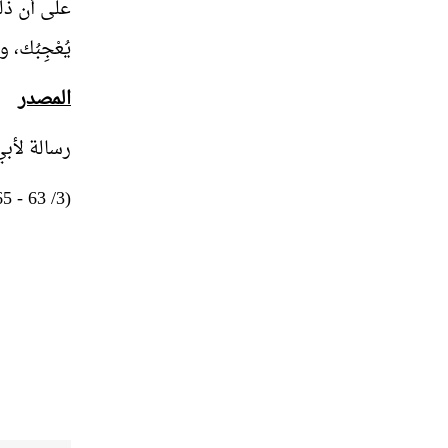
على أن ذلك 
يُعْجِبُك، وم
المصدر
رسالة لأب
(3/ 63 - 65 بتصرف يسير).