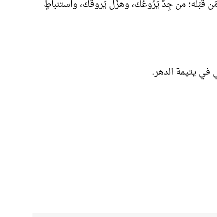
قبْله؛ من جِدٍّ يَرُوعُك، وهزْل يَروقُك، واستنباطٍ
بي في
يتيمة الدهر.