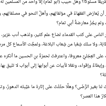
قا مسلوكا؟ وهل حبيب (أبو تمام) إلا واحد من المسلمين له م
 أن يُعارَض الفقهاءُ في مؤلفاتِهم، وأهلُ النحو في مصنّفاتِهم، 
ولم يجُزْ معارضةُ أبي تمام؟
الناس على كتب القدماء لضاع علم كثير، ولذهب أدب غزير، ولضلّت أ
بَة، ولا سلك شِعْبا من شِعاب البلاغة، ولمجَّت الأسماع كل مردَّد مك
تَ على العِجْليِّ معروفا، واعترفتَ لحمزةَ بنِ الحسين ما أنكره
إيطاءً وإقواء، ونقلا لأبيات عن أبوابها إلى أبواب لا تليق به
لة؟
َ لنا بغير الرِّضَى؟ وهلَّا حثَثْتَ على إثارة ما غيَّبتْه الدهورُ، وتج
ارُ هذا العصر؟