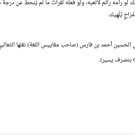
لو رامه رائم لأتعبه، ولو فعله لقرأتَ ما لم يَنحطَّ عن درجة مَن 
ُزاحٍ يُلْهِيك
.
ي الحسين أحمد بن فارس (صاحب مقاييس اللغة) نقلها الثعال