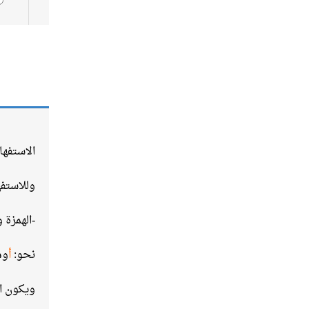
الاستفها
وللاستفه
-الهمزة 
نحو:
أ
وم
ويكون ا