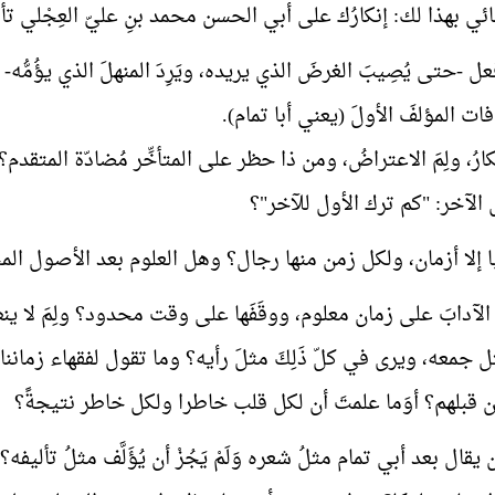
ئي بهذا لك: إنكارُك على أبي الحسن محمد بنِ عليّ العِجْلي تأ
عل -حتى يُصِيبَ الغرضَ الذي يريده، ويَرِدَ المنهلَ الذي يؤُمُّ
ات المؤلفَ الأولَ (يعني أبا تمام).
كارُ، ولِمَ الاعتراضُ، ومن ذا حظر على المتأخِّر مُضادّة المتقدم؟
الآخر: "كم ترك الأول للآخر"؟
ا إلا أزمان، ولكل زمن منها رجال؟ وهل العلوم بعد الأصول ال
الآدابَ على زمان معلوم، ووقَفَها على وقت محدود؟ ولِمَ لا ينظ
 جمعه، ويرى في كلّ ذَلِكَ مثلَ رأيه؟ وما تقول لفقهاء زماننا 
ن قبلهم؟ أوَما علمتَ أن لكل قلب خاطرا ولكل خاطر نتيجةً؟
ن يقال بعد أبي تمام مثلُ شعره وَلَمْ يَجُزْ أن يُؤَلَّف مثلُ تألي