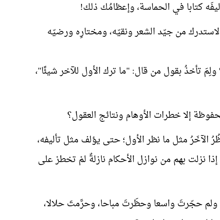
ليفَه كتابا في الحماسة، وإعظامُك ذلك!
ه- لاستدرك من جيّد الشعر ونقيّه، ومختارِه ورضيّه
 ولِمَ تأخذُ بقول من قال: "ما ترك الأول للآخر شيئًا"،
محفوظة إلا خطرات الأوهام ونتائج العقول؟
ُرُ الآخَرُ مثل ما نظر الأول؛ حتى يؤلف مثل تأليفه،
إذا نزلت بهم من نوازل الأحكام نازلةٌ لمْ تخطرْ على
فه؟ ولم حجّرتَ واسعا وحظَرتَ مباحا، وحرَّمتَ حلالا،