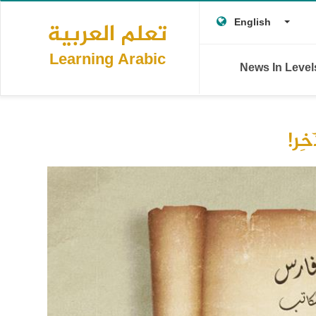
Main
Skip
T
Togg
to
English
تعلم العربية
navigation
main
L
content
Learning Arabic
News In Leve
ِر!