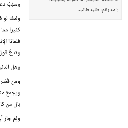
ما نُتِجَتْه الخواطرُ: ما أثمرته وأنجبته.
وسبُبُ دعا
رامه رائم: طلبه طالب.
ولعله لو ف
كثيرا مما ف
فلماذا الإن
وتدعُ قول 
وهل الدني
ومن قَصَر 
ويجمعَ مثل
بال من كا
ولِمَ جاز أ