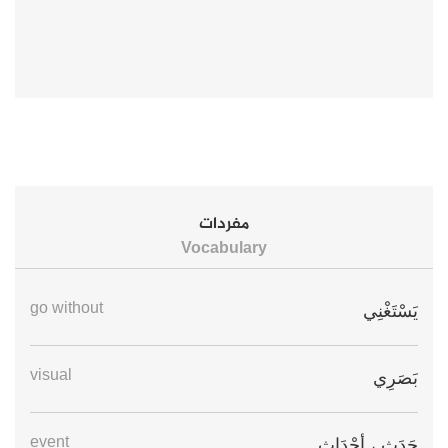
مفردات
Vocabulary
go without
يَسْتَغْنِي
visual
بَصَرِي
event
حَدَث ، أحْدَاث