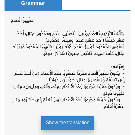
Grammar
تَمْيِيزُ الْعَدَدِ
يتألَّفُ التَّرْكِيبُ العَدَدِيُّ مِنْ عُنْصُرَيْنِ: عَدَدٍ ومَعْدُودٍ. مِثال: أحَدَ
عَشَرَ فِيلْمًا (أحَدَ عَشَرَ: عَدَد، وفِيلْمًا: مَعْدُود).
يُسَمَّى الْمَعْدُودُ تَمْيِيزَ الْعَدَدِ؛ لِأَنَّهُ يُمَيِّزُ الشَّيْءَ المَعْدُودَ وَيُبَيِّنُهُ.
مِثال: كَلَّفَ الْفِيلْمُ ثَلَاثِينَ مِلْيُونَ (مَاذَا؟)، دُولَارٍ.
إِعْرَابُهُ:
- يَكُونُ تَمْيِيزُ الْعَدَدِ مُفْرَدًا مَنْصُوبًا بَعْدَ الْأَعْدَادِ (مِنْ أَحَدَ عَشَرَ
إِلَى تِسْعَةٍ وَتِسْعِينَ). مِثال: خمْسُون دُولارًا.
- ويَكُونُ مُفْرَدًا مَجْرُورًا بَعْدَ الْأَعْدَادِ (مِئَة، وأَلْفٍ، ومِلْيونٍ). مِثال:
مِلْيُونَا دُولَارٍ.
- ويُكُونُ جَمْعًا مَجْرُورًا بَعْدَ الْأَعْدَادِ (مِنْ ثَلاثَةٍ إِلَى عَشَرَةٍ). مِثال:
عَشَرَةُ أفْلَامٍ.
Show the translation