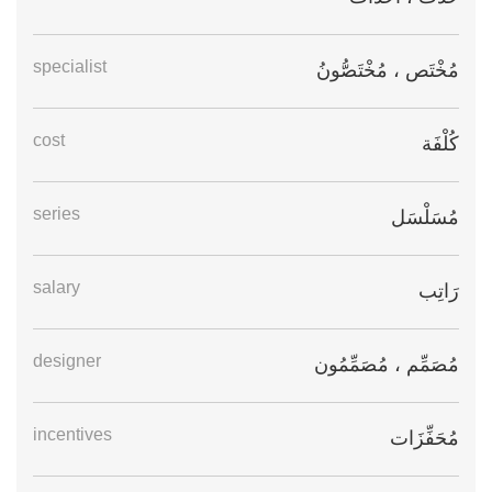
specialist
مُخْتَص ، مُخْتَصُّونُ
cost
كُلْفَة
series
مُسَلْسَل
salary
رَاتِب
designer
مُصَمِّم ، مُصَمِّمُون
incentives
مُحَفِّزَات