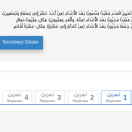
مْيِيزُ الْعَدَدِ مُفْرَدًا مَنْصُوبًا بَعْدَ الْأَعْدَادِ (مِنْ أَحَدَ عَشَرَ إِلَى تِسْعَةٍ وَتِسْعِين
فْرَدًا مَجْرُورًا بَعْدَ الْأَعْدَادِ (مِئَة، وأَلْفٍ، ومِلْيونٍ). مِثال: مِلْيُونَا دُولَارٍ.
َمْعًا مَجْرُورًا بَعْدَ الْأَعْدَادِ (مِنْ ثَلاثَةٍ إِلَى عَشَرَةٍ). مِثال: عَشَرَةُ أفْلَامٍ.
Tercümeyi Göster