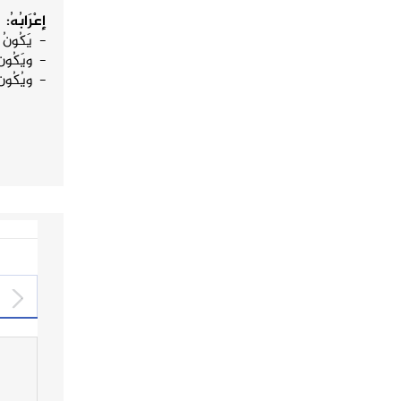
إِعْرَابُهُ:
- يَكُونُ تَ
- ويَكُونُ مُ
- ويُكُونُ ج