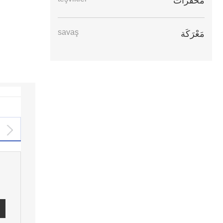
مُحَفِّزَات
savaş
مَعْرَكَة