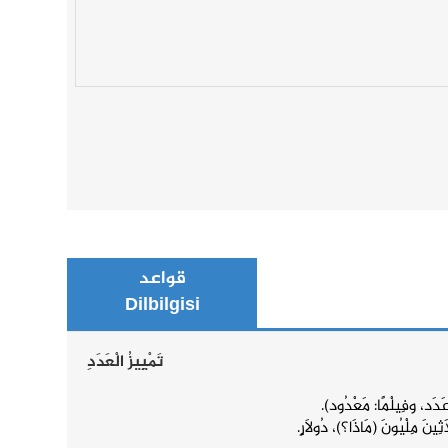
قواعد
Dilbilgisi
تَمْيِيزُ الْعَدَدِ
 عَدَد، وفِيلْمًا: مَعْدُود).
َاثِينَ مِلْيُونَ (مَاذَا؟)، دُولَارٍ.