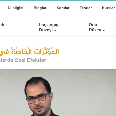
Top
oggle Dropdown
Dilbilgisi
Bloglar
Sorular
Testler
Kurslar
Links
rklı
başlangıç
Orta
Düzeyi
Düzey
الْمُؤَثِّرَاتُ الْخَاصَّةُ فِي 
lerde Özel Efektler