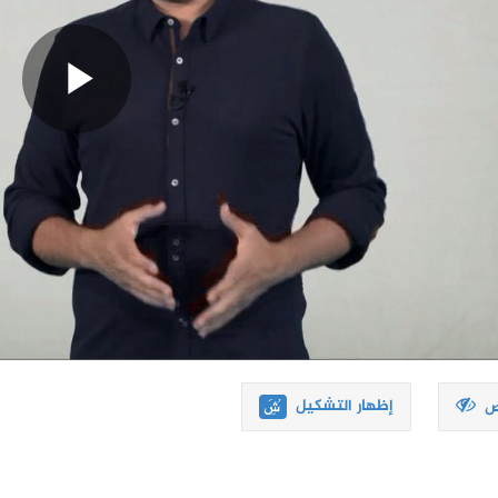
إظهار التشكيل
ص