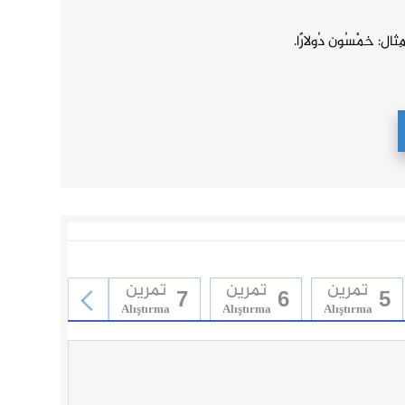
َ). مِثال: خمْسُون دُولارًا.