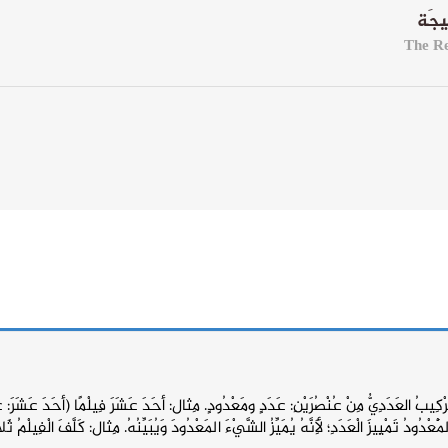
َّرْكِيبُ العَدَدِيُّ مِنْ عُنْصُرَيْنِ: عَدَدٍ ومَعْدُودٍ. مِثال: أحَدَ عَشَرَ فِيلْمًا (أحَدَ عَشَرَ:
عْدُودُ تَمْيِيزَ الْعَدَدِ؛ لِأَنَّهُ يُمَيِّزُ الشَّيْءَ المَعْدُودَ وَيُبَيِّنُهُ. مِثال: كَلَّفَ الْفِيلْمُ ثَل