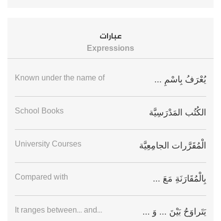
عبارات
Expressions
Known under the name of
يُعْرَفُ بِاسْمِ ...
School Books
الكُتُب المَدْرَسِيَّة
University Courses
الْمُقَرَّرات الجامِعِيَّة
Compared with
بِالْمُقَارَنَةِ مَعَ ...
It ranges between… and…
يَتَراوَحُ بَيْنَ ... وَ ...