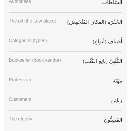
Authorities
السُّلطات
The pit (the Low place)
الحُفْرَة (المَكان المُنْخَفِض)
Categories (types)
أَصْناف (أنْواع)
Bookseller (book vendor)
الكُتُبِيّ (بائِع الكُتُب)
Profession
مِهْنَة
Customers
زَبائِن
The elderly
المُسِنُّونَ