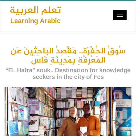
Skip
تعلم العربية
to
Toggle
main
Learning Arabic
navigat
content
سُوقُ الحُفْرَةِ.. مَقْصِدُ الباحِثِينَ عَن
المَعْرِفَةِ بِمَدِينَةِ فَاس
“El-Hafra” souk.. Destination for knowledge
seekers in the city of Fes