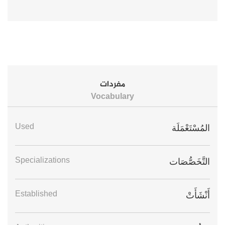
مفردات
Vocabulary
Used
المُسْتَعْمَلَة
Specializations
التَّخَصُّصَات
Established
أَنْشَأَتْ