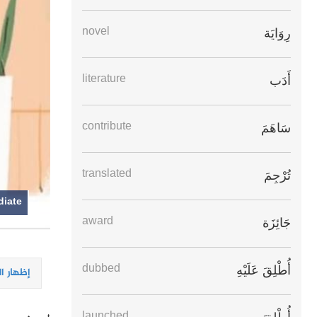
novel
رِوَايَة
literature
أَدَب
contribute
سَاهَمَ
translated
تُرْجِمَ
diate
award
جَائِزَة
dubbed
أُطْلِقَ عَلَيْهِ
إظهار ا
launched