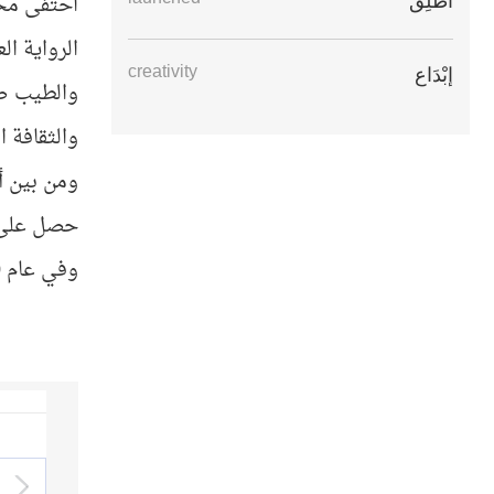
احتفى محر
أُطْلِقَ
الرواية الع
creativity
إبْدَاع
والطيب صا
والثقافة ا
ومن بين أ
حصل على ج
وفي عام 2010 أطلقت جائزة الطيب صالح العالمية للإبداع الكتابي، تزامنا مع الذكرى السنوية الأولى لوفاته.