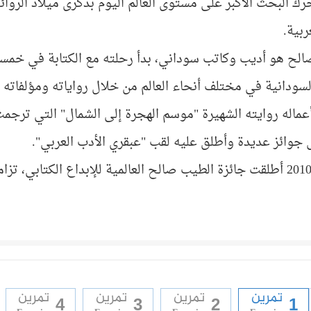
ك البحث الأكبر على مستوى العالم اليوم بذكرى ميلاد الرو
ربية.
لح هو أديب وكاتب سوداني، بدأ رحلته مع الكتابة في خمسي
لسودانية في مختلف أنحاء العالم من خلال رواياته ومؤلفاته وك
عماله روايته الشهيرة "موسم الهجرة إلى الشمال" التي ترجمت
وائز عديدة وأطلق عليه لقب "عبقري الأدب العربي".