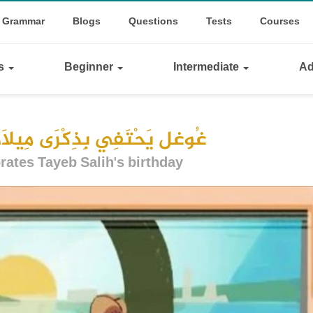
op
le Dropdown
Grammar
Blogs
Questions
Tests
Courses
inks
ls
Beginner
Intermediate
Ad
غُوغل يَحْتَفِي بِذِكْرَى مِيلَادِ
rates Tayeb Salih's birthday