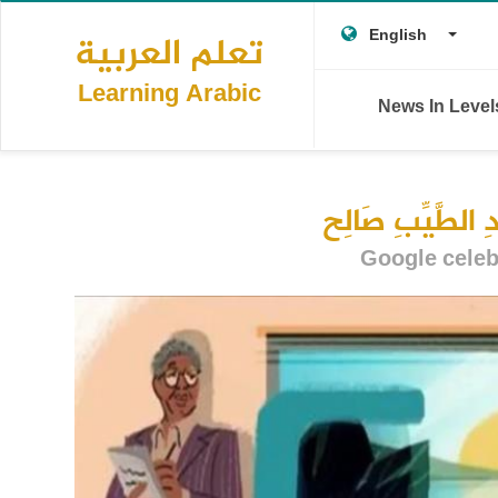
Main
Skip
T
Togg
to
English
تعلم العربية
navigation
main
L
content
Learning Arabic
News In Leve
 الطَّيِّبِ صَالِح
Google celeb