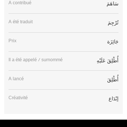
A contribué
سَاهَمَ
A été traduit
تُرْجِمَ
Prix
جَائِزَة
Il a été appelé / surnommé
أُطْلِقَ عَلَيْهِ
A lancé
أُطْلِقَ
Créativité
إبْدَاع