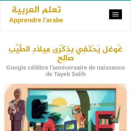
Aller
تعلم العربية
au
Toggle
contenu
Apprendre l’arabe
navigat
principal
غُوغل يَحْتَفِي بِذِكْرَى مِيلَادِ الطَّيِّبِ
صَالِح
Google célèbre l’anniversaire de naissance
de Tayeb Salih