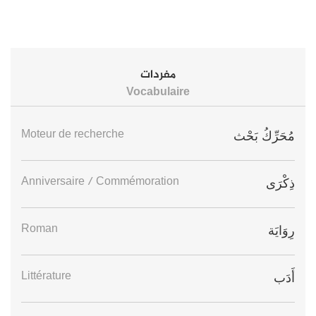
مفردات
Vocabulaire
Moteur de recherche
مُحَرِّكُ بَحْث
Anniversaire / Commémoration
ذِكْرَى
Roman
رِوَايَة
Littérature
أَدَب