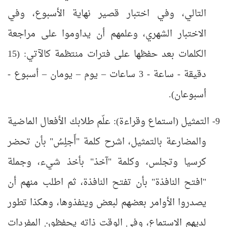
التالي، وفي اختبار قصير نهاية الأسبوع، وفي
الاختبار الشهري، وعلمهم أن يداوموا على مراجعة
الكلمات بعد حفظها على فترات منتظمة كالآتي: (15
دقيقة - ساعة - 3 ساعات – يوم – يومان – أسبوع -
أسبوعان).
9- التمثيل (استماع وقراءة): علّم طلابك الأفعال الماضية
والمضارعة بالتمثيل، اشرح كلمة "أَجلِسُ" بأن تحضر
كرسيا وتجلس، وكلمة "آخذ" بأخذ شيء، وجملة
"افتح النافذة" بأن تفتح النافذة، ثم اطلب منهم أن
يصدروا الأوامر بعضهم لبعض وينفذوها، وهكذا تطور
لديهم الاستماع، وفي الوقت ذاته يحفظون المفردات