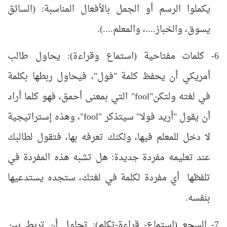
يكملوا الرسم أو الجمل بالأفعال المناسبة: (السائق
يسوق، والخباز....، والمعلم....).
6- كلمات مفتاحية (استماع وقراءة): يحاول طالب
أمريكي أن يحفظ كلمة "فول"، فيحاول ربطها بكلمة
في لغته ولتكن"fool" التي بمعنى أحمق، فهو كلما أراد
أن يقول "أريد فولا" سيتذكر "fool"، وهذه إستراتيجية
لا دخل للمعلم فيها، ولكنك تعرفه بها، فتقول لطالبك
عند تعليمه مفردة جديدة: هل تشبه هذه المفردة في
تلفظها أي مفردة لكلمة في لغتك، ستجده يستدعيها
بنفسه.
7- السجع (استماع- قراءة-تكلم): تحاول أن تربط بين