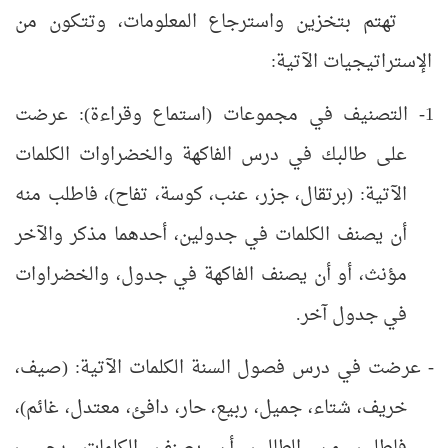
تهتم بتخزين واسترجاع المعلومات، وتتكون من
الإستراتيجيات الآتية:
1- التصنيف في مجموعات (استماع وقراءة): عرضت
على طالبك في درس الفاكهة والخضراوات الكلمات
الآتية: (برتقال، جزر، عنب، كوسة، تفاح)، فاطلب منه
أن يصنف الكلمات في جدولين، أحدهما مذكر والآخر
مؤنث، أو أن يصنف الفاكهة في جدول، والخضراوات
في جدول آخر.
- عرضت في درس فصول السنة الكلمات الآتية: (صيف،
خريف، شتاء، جميل، ربيع، حار، دافئ، معتدل، غائم)،