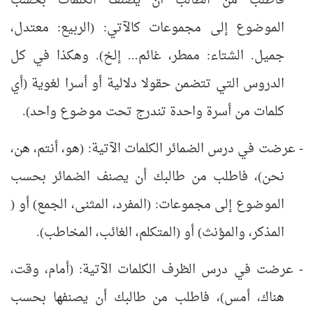
فاطلب من الطالب أن يصنف الكلمات بحسب
الموضوع إلى مجموعات كالآتي: (الربيع: معتدل،
جميل. الشتاء: ممطر، غائم... إلخ). وهكذا في كل
الدروس التي تتضمن حقولا دلالية أو أسرا لغوية (أي
كلمات من أسرة واحدة تندرج تحت موضوع واحد).
- عرضت في درس الضمائر الكلمات الآتية: (هو، أنتم، هن،
نحن)، فاطلب من طالبك أن يصنف الضمائر بحسب
الموضوع إلى مجموعات: (المفرد، المثنى، الجمع) أو (
المذكر، والمؤنث) أو (المتكلم، الغائب، المخاطب).
- عرضت في درس الظرف الكلمات الآتية: (أمام، وقت،
هناك، أمس)، فاطلب من طالبك أن يصنفها بحسب