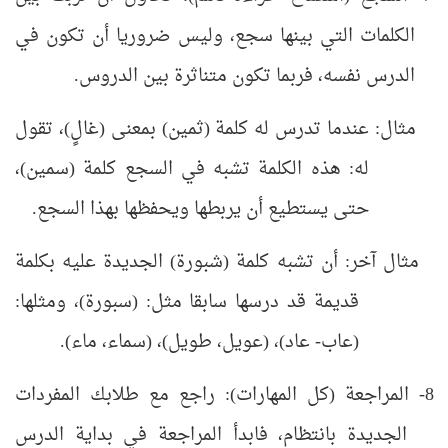
الكلمات التي بينها سجع، وليس ضروريا أن تكون في
الدرس نفسه، فربما تكون متناثرة بين الدروس.
مثال: عندما تدرس له كلمة (ثمين) بمعنى (غالٍ)، تقول
له: هذه الكلمة تشبه في السجع كلمة (سمين)،
حتى يستطيع أن يربطها ويحفظها بهذا السجع.
مثال آخر: أن تشبه كلمة (شبورة) الجديدة عليه بكلمة
قديمة قد درسها سابقا مثل: (سبورة)، ومثلها:
(عاب- عاد)، (عويل، طويل)، (سماء، ماء).
8- المراجعة (كل المهارات): راجع مع طلابك المفردات
الجديدة بانتظام، فابدأ المراجعة في بداية الدرس