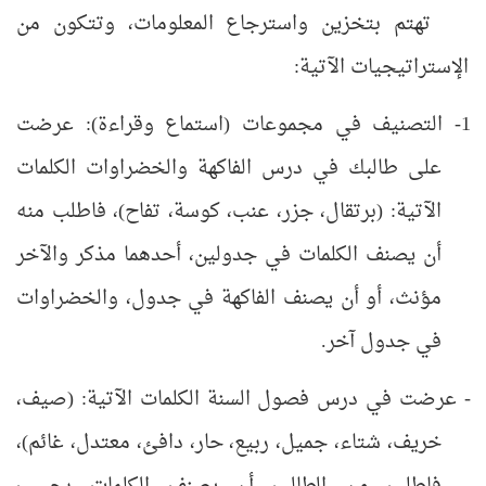
تهتم بتخزين واسترجاع المعلومات، وتتكون من
الإستراتيجيات الآتية:
1- التصنيف في مجموعات (استماع وقراءة): عرضت
على طالبك في درس الفاكهة والخضراوات الكلمات
الآتية: (برتقال، جزر، عنب، كوسة، تفاح)، فاطلب منه
أن يصنف الكلمات في جدولين، أحدهما مذكر والآخر
مؤنث، أو أن يصنف الفاكهة في جدول، والخضراوات
في جدول آخر.
- عرضت في درس فصول السنة الكلمات الآتية: (صيف،
خريف، شتاء، جميل، ربيع، حار، دافئ، معتدل، غائم)،