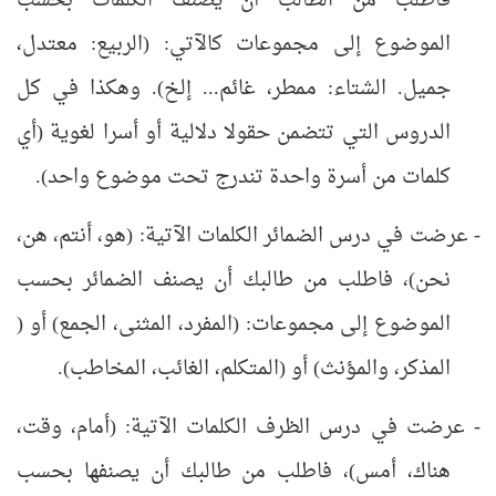
فاطلب من الطالب أن يصنف الكلمات بحسب
الموضوع إلى مجموعات كالآتي: (الربيع: معتدل،
جميل. الشتاء: ممطر، غائم... إلخ). وهكذا في كل
الدروس التي تتضمن حقولا دلالية أو أسرا لغوية (أي
كلمات من أسرة واحدة تندرج تحت موضوع واحد).
- عرضت في درس الضمائر الكلمات الآتية: (هو، أنتم، هن،
نحن)، فاطلب من طالبك أن يصنف الضمائر بحسب
الموضوع إلى مجموعات: (المفرد، المثنى، الجمع) أو (
المذكر، والمؤنث) أو (المتكلم، الغائب، المخاطب).
- عرضت في درس الظرف الكلمات الآتية: (أمام، وقت،
هناك، أمس)، فاطلب من طالبك أن يصنفها بحسب