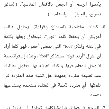
يكملوا الرسم أو الجمل بالأفعال المناسبة: (السائق
يسوق، والخباز....، والمعلم....).
6- كلمات مفتاحية (استماع وقراءة): يحاول طالب
أمريكي أن يحفظ كلمة "فول"، فيحاول ربطها بكلمة
في لغته ولتكن"fool" التي بمعنى أحمق، فهو كلما أراد
أن يقول "أريد فولا" سيتذكر "fool"، وهذه إستراتيجية
لا دخل للمعلم فيها، ولكنك تعرفه بها، فتقول لطالبك
عند تعليمه مفردة جديدة: هل تشبه هذه المفردة في
تلفظها أي مفردة لكلمة في لغتك، ستجده يستدعيها
بنفسه.
7- السجع (استماع- قراءة-تكلم): تحاول أن تربط بين