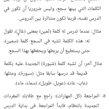
الكلمات التي بينها سجع، وليس ضروريا أن تكون في
الدرس نفسه، فربما تكون متناثرة بين الدروس.
مثال: عندما تدرس له كلمة (ثمين) بمعنى (غالٍ)، تقول
له: هذه الكلمة تشبه في السجع كلمة (سمين)،
حتى يستطيع أن يربطها ويحفظها بهذا السجع.
مثال آخر: أن تشبه كلمة (شبورة) الجديدة عليه بكلمة
قديمة قد درسها سابقا مثل: (سبورة)، ومثلها:
(عاب- عاد)، (عويل، طويل)، (سماء، ماء).
8- المراجعة (كل المهارات): راجع مع طلابك المفردات
الجديدة بانتظام، فابدأ المراجعة في بداية الدرس