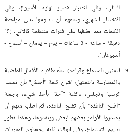
التالي، وفي اختبار قصير نهاية الأسبوع، وفي
الاختبار الشهري، وعلمهم أن يداوموا على مراجعة
الكلمات بعد حفظها على فترات منتظمة كالآتي: (15
دقيقة - ساعة - 3 ساعات – يوم – يومان – أسبوع -
أسبوعان).
9- التمثيل (استماع وقراءة): علّم طلابك الأفعال الماضية
والمضارعة بالتمثيل، اشرح كلمة "أَجلِسُ" بأن تحضر
كرسيا وتجلس، وكلمة "آخذ" بأخذ شيء، وجملة
"افتح النافذة" بأن تفتح النافذة، ثم اطلب منهم أن
يصدروا الأوامر بعضهم لبعض وينفذوها، وهكذا تطور
لديهم الاستماع، وفي الوقت ذاته يحفظون المفردات