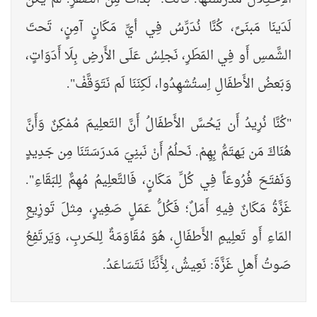
لَدَينَا مَبنَىً، كُنَّا نُدَرِّسُ فِي أيِّ مَكَانٍ آمِنٍ، تَحتَ
الشَّمسِ أَو فِي المَطَرِ، نَجلِسُ عَلَى الأَرضِ بِلَا أَدَوَاتٍ،
وَبَعضُ الأَطفَالِ اِستُشهِدُوا، لَكِنَنَا لَم نَتَوَقَّفْ".
"كُنَّا نُرِيدُ أَن يَحُسَّ الأَطفَالُ أَنَّ التَعلِيمَ مُمْكِنٌ وَأَنَّ
هُنَاكَ مَن يَهتَمُّ بِهِمْ. نَحلُمُ أَنْ نَبنِيَ مَدرَسَتَنَا مِن جَدِيدٍ
وَنَفتَحَ فُرُوعَاً فِي كُلِّ مَكَانٍ، فَالتَّعلِيمُ مُهِمٌّ لِلبَقَاءِ".
غَزَّةُ مَكَانٌ فِيهِ أَمَلٌ؛ فَكُلُّ عَمَلٍ صَغِيرٍ، مِثلَ تَوزِيعِ
المَاءِ أَو تَعلِيمِ الأَطفَالِ، هُوَ مُقَاوَمَةٌ لِلحَربِ، وَيَرتَفِعُ
صَوتُ أَهلِ غَزَّةَ: نَعِيشُ، لِأَنَّنَا نَتَسَاعَدُ.