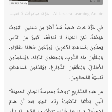
Al Jazeera Learning Arabic
·
غزة: مبادرات لا تعيقها الحرب - المستوى الأول
في غَزَّةَ حَربٌ صَعبَةٌ مُنذُ أَكثَرَ مِنْ سَنَتَينِ. البُيُوتُ
مُهَدَّمَةٌ، لَكِنَّ الحَيَاةَ لا تَتَوَقَّفُ. كَثِيرٌ مِنَ النَّاسِ
يَعمَلُونَ لِمُسَاعَدَةِ الآخَرِينَ: يُوزِّعُونَ طَعَامًا للفُقَرَاءِ،
وَيَنقُلُونَ ماءَ الشُّربِ، وَيَجمَعُونَ الدَّوَاءَ، وَيُسَاعِدُونَ
الأَطفَالَ، وَيُنَظِّفُونَ الشَّوَارِعَ، وَيُقَدِّمُونَ مُسَاعَدَاتٍ
نَفسِيَّةً لِلمُحتَاجِينَ.
مِن هَذِهِ المَشَارِيعِ "روضةُ ومدرسةُ الجنانِ الحديثةُ"
الَّتِي بَدَأَتْهَا الدِّكتُورَةُ رِنَاد الحِلِو بَعدَ أَنْ هَدَمَ
الاِحتِلَالُ مَدرَسَتَهَا. قَالَتْ: "بَدَأتُ مِنَ الصِّفرِ. لَمْ يَكُن