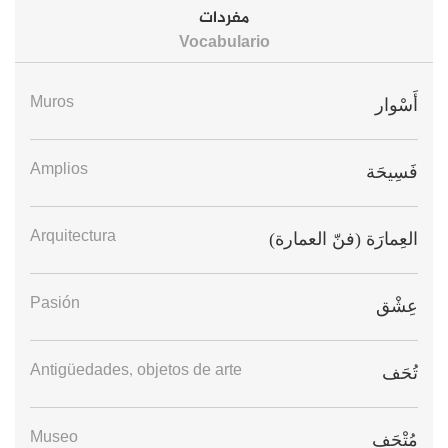
مفردات
Vocabulario
Muros
أَسْوار
Amplios
فَسِيحَة
Arquitectura
العِمارَة (فنّ العمارة)
Pasión
عِشْق
Antigüedades, objetos de arte
تُحَف
Museo
مُتْحَف