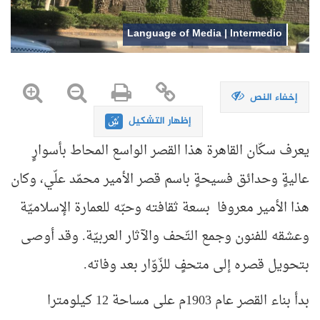
Language of Media | Intermedio
إخفاء النص
إظهار التشكيل
يعرف سكّان القاهرة هذا القصر الواسع المحاط بأسوارٍ
عاليةٍ وحدائق فسيحةٍ باسم قصر الأمير محمّد علّي، وكان
هذا الأمير معروفا بسعة ثقافته وحبّه للعمارة الإسلاميّة
وعشقه للفنون وجمع التّحف والآثار العربيّة. وقد أوصى
بتحويل قصره إلى متحفٍ للزّوّار بعد وفاته.
بدأ بناء القصر عام 1903م على مساحة 12 كيلومترا