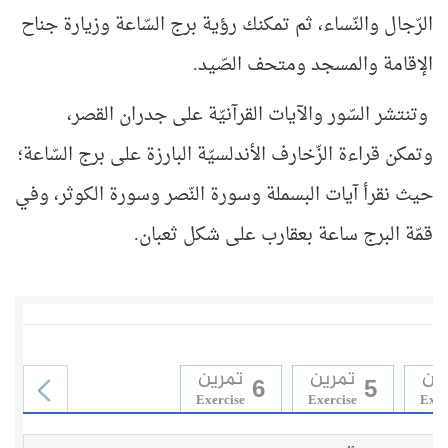
الرّجال والنّساء، ثم تمكنك رؤية برج السّاعة وزيارة جناح
الإقامة والمسجد ومتحف الصّيد.
وتنتشر السّور والآيات القرآنيّة على جدران القصر،
وتمكن قراءة الزّخارف الأندلسيّة البارزة على برج السّاعة؛
حيث نقرأ آيات البسملة وسورة النّصر وسورة الكوثر، وفي
قمّة البرج ساعة بعقارب على شكل ثعبان.