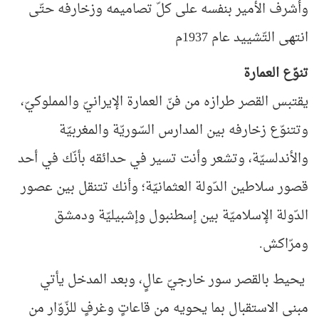
وأشرف الأمير بنفسه على كلّ تصاميمه وزخارفه حتّى
انتهى التّشييد عام 1937م
تنوّع العمارة
يقتبس القصر طرازه من فنّ العمارة الإيرانيّ والمملوكيّ،
وتتنوّع زخارفه بين المدارس السّوريّة والمغربيّة
والأندلسيّة، وتشعر وأنت تسير في حدائقه بأنّك في أحد
قصور سلاطين الدّولة العثمانيّة؛ وأنك تتنقل بين عصور
الدّولة الإسلاميّة بين إسطنبول وإشبيليّة ودمشق
ومرّاكش.
يحيط بالقصر سور خارجيّ عالٍ، وبعد المدخل يأتي
مبنى الاستقبال بما يحويه من قاعاتٍ وغرفٍ للزّوّار من