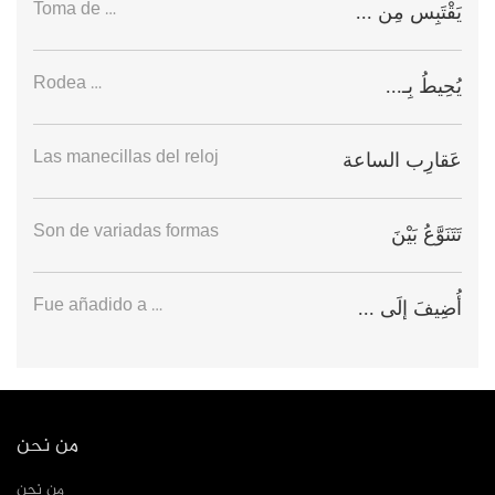
Toma de …
يَقْتَبِس مِن ...
Rodea …
يُحِيطُ بِـ...
Las manecillas del reloj
عَقارِب الساعة
Son de variadas formas
تَتَنَوَّعُ بَيْنَ
Fue añadido a …
أُضِيفَ إلَى ...
من نحن
من نحن