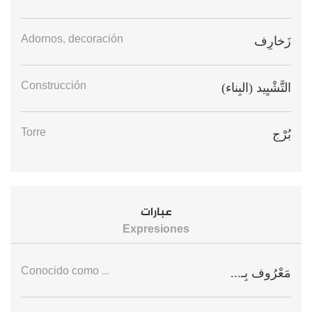
Adornos, decoración
زَخارِف
Construcción
التَّشْيِيد (البِناء)
Torre
بُرْج
عبارات
Expresiones
Conocido como …
مَعْرُوف بِـ...