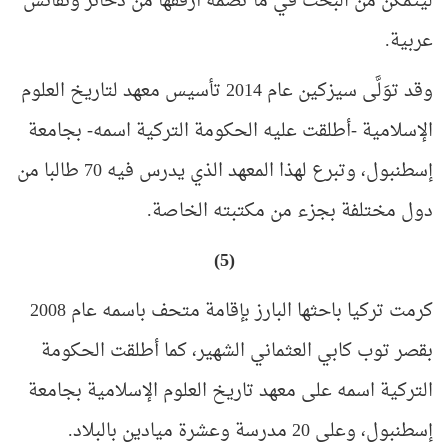
ليتمكن من البحث في ما تضمه أرففُها من ذخائر ونفائس
عربية
.
وقد توَلَّى سيزكين عام 2014 تأسيس معهد لتاريخ العلوم
الإسلامية -أطلقت عليه الحكومة التركية اسمه- بجامعة
إسطنبول، وتبرع لهذا المعهد الذي يدرس فيه 70 طالبا من
دول مختلفة بجزء من مكتبته الخاصة
.
(5)
كرمت تركيا باحثها البارز بإقامة متحف باسمه عام 2008
بقصر توب كابي العثماني الشهير، كما أطلقت الحكومة
التركية اسمه على معهد تاريخ العلوم الإسلامية بجامعة
إسطنبول، وعلى 20 مدرسة وعشرة ميادين بالبلاد
.