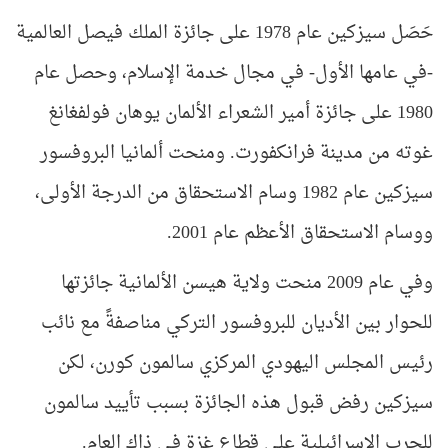
حَصَل سيزكين عام 1978 على جائزة الملك فيصل العالمية
-في عامها الأول- في مجال خدمة الإسلام، وحصل عام
1980 على جائزة أمير الشعراء الألمان يوهان فولفغانغ
غوته من مدينة فرانكفورت
.
ومنحت ألمانيا البروفسور
سيزكين عام 1982 وسام الاستحقاق من الدرجة الأولى،
ووسام الاستحقاق الأعظم عام 2001
.
وفي عام 2009 منحت ولاية هيسن الألمانية جائزتها
للحوار بين الأديان للبروفسور التركي مناصفةً مع نائب
رئيس المجلس اليهودي المركزي سالمون كورن، لكن
سيزكين رفض قبول هذه الجائزة بسبب تأييد سالمون
للحرب الإسرائيلية على قطاع غزة في ذاك العام
.