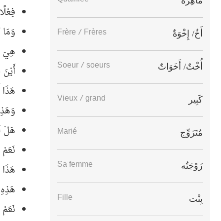
ماهِرَة
فِعْلًا
وَمَا 
Frère / Frères
أَخٌ/ إِخْوَةٌ
هِيَ ص
Soeur / soeurs
أُخْتٌ/ أَخَوَاتٌ
أَيْنَ 
هَذَا 
Vieux / grand
كَبِير
وَهَذِه
هَلْ لَ
Marié
مُتَزَوِّج
نَعَمْ 
Sa femme
زَوْجَتُه
هَذَا ه
هَذِهِ 
Fille
بِنْت
نَعَمْ 