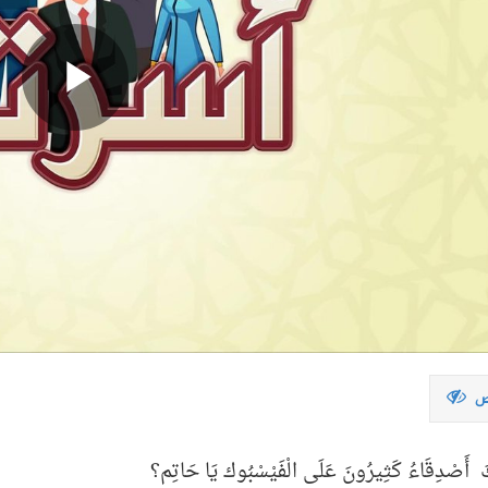
ص
كَ أَصْدِقَاءُ كَثِيرُونَ عَلَى الْفَيْسْبُوك يَا حَاتِم؟