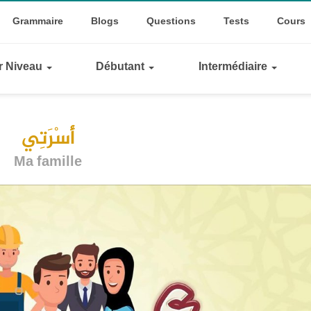
Top
ggle Dropdown
Grammaire
Blogs
Questions
Tests
Cours
Links
ar Niveau
Débutant
Intermédiaire
أُسْرَتِي
Ma famille