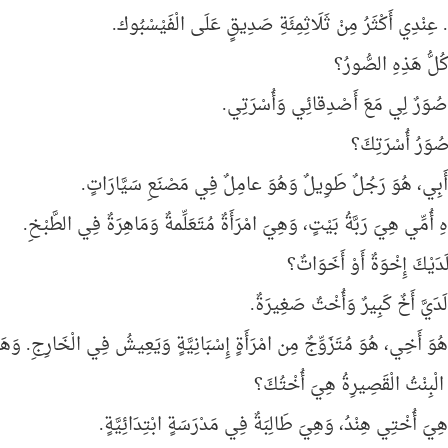
. عِنْدِي أَكْثَرُ مِنْ ثَلَاثِمِئَةِ صَدِيقٍ عَلَى الْفَيْسْبُوك.
كُلُّ هَذِهِ الصُّورُ؟
ُوَرٌ لِي مَعَ أَصْدِقائِي وَأُسْرَتِي.
صُوَرُ أُسْرَتِكَ؟
أَبِي، هُوَ رَجُلٌ طَوِيلٌ وَهُوَ عامِلٌ فِي مَصْنَعِ سَيَّارَاتٍ.
ِ أُمِّي هِيَ رَبَّةُ بَيْتٍ، وَهِيَ امْرَأَةٌ مُتَعَلِّمةٌ وَمَاهِرَةٌ فِي الطَّبْخِ.
دَيْكَ إِخْوَةٌ أَوْ أَخَوَاتٌ؟
لَدَيَّ أَخٌ كَبِيرٌ وَأُخْتٌ صَغِيرَةٌ.
ُوَ أَخِي، هُوَ مُتَزَوِّجٌ مِن امْرَأَةٍ إِسْبَانِيَّةٍ وَيَعِيشُ فِي الْخَارِجِ. وَهَ
الْبِنْتُ الْقَصِيرِةُ هِيَ أُخْتُكَ؟
هِيَ أُخْتِي هِنْدُ، وَهِيَ طَالِبَةٌ فِي مَدْرَسَةٍ ابْتِدَائِيَّةٍ.