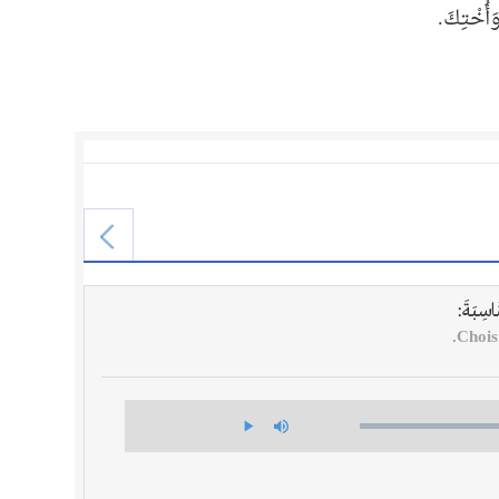
وَأُخْتِكَ.