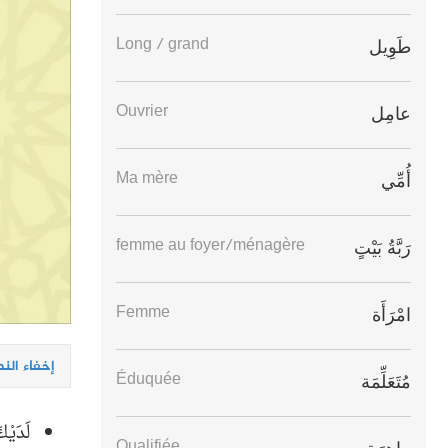
Long / grand
طَوِيل
Ouvrier
عامِل
Ma mère
أُمِّي
femme au foyer/ménagère
رَبَّةُ بَيْتٍ
Femme
امْرَأَة
إخفاء الن
Éduquée
مُتَعَلِّمَة
لَدَيْ
Qualifiée