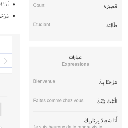
لَدَيْك
Court
قَصِيرَة
مَرْحَب
Étudiant
طَالِبَة
عبارات
Expressions
Bienvenue
مَرْحَبًا بِكَ
Faites comme chez vous
الْبَيْتُ بَيْتُكَ
أَنَا سَعِيدٌ بِزِيَارَتِكَ
Je suis heureux de te rendre visite