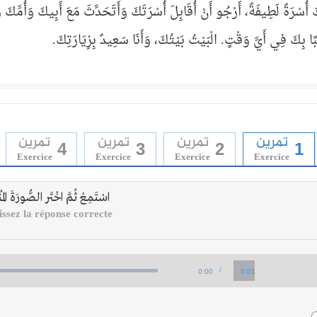
َ أُسْرَةٌ لَطِيفَةٌ، أَرْجُو أَنْ أُقَابِلَ أُسْرَتَكَ وَأَتَحَدَّثَ مَعَ أَبِيكَ وَأُمِّكَ 
ًا بِكَ فِي أَيِّ وَقْتٍ. الْبَيْتُ بَيْتُكَ، وَأَنَا سَعِيدٌ بِزِيَارَتِكَ.