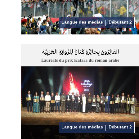
Langue des médias
Débutant 2
الفائِزونَ بِجائِزَةِ كَتارَا لِلرِّوايَةِ العَرَبِيَّة
Lauréats du prix Katara du roman arabe
Langue des médias
Débutant 2