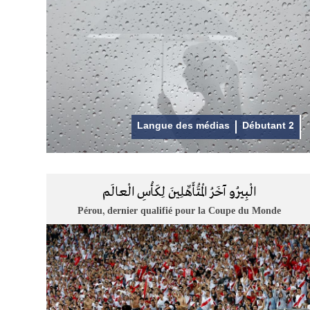
Langue des médias
Débutant 2
الْبِيرُو آخَرُ الْمُتَأَهِّلِينَ لِكَأْسِ الْعالَم
Pérou, dernier qualifié pour la Coupe du Monde