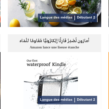
Langue des médias
Débutant 2
أمازون تُصْدِرُ قارِئًا إِلِكترُونيًّا مُقاومًا للْمَاء
Amazon lance une liseuse étanche
Langue des médias
Débutant 2