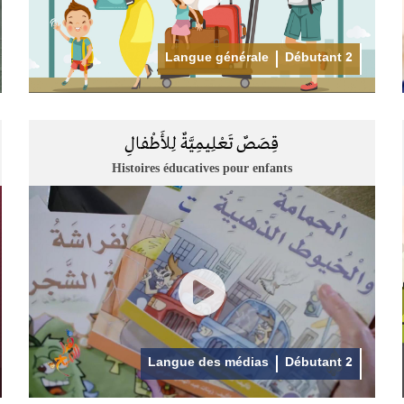
Langue générale
Débutant 2
قِصَصٌ تَعْلِيمِيَّةٌ لِلأَطْفالِ
Histoires éducatives pour enfants
Langue des médias
Débutant 2