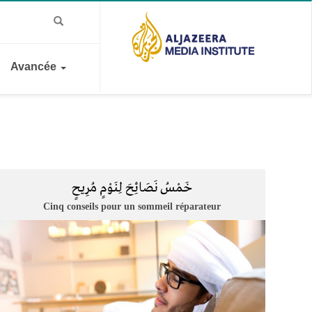
Avancée
خَمْسُ ‫نَصَائِحَ لِنَوْمٍ مُرِيحٍ
Cinq conseils pour un sommeil réparateur