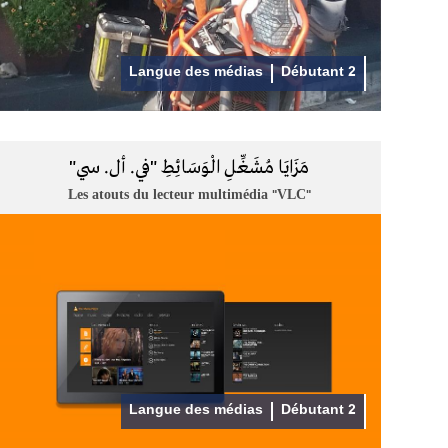
Langue des médias
Débutant 2
مَزَايَا مُشَغِّلِ الْوَسَائِطِ "في. أل. سي"
Les atouts du lecteur multimédia "VLC"
Langue des médias
Débutant 2