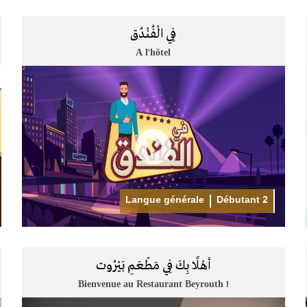
فِي الْفُنْدُق
A l'hôtel
Langue générale
Débutant 2
أهْلًا بِكَ فِي مَطْعَمِ بَيْرُوت
Bienvenue au Restaurant Beyrouth !