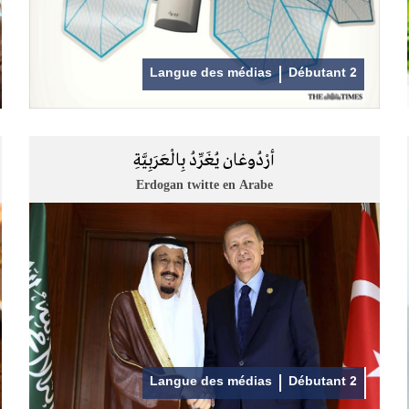
Langue des médias
Débutant 2
أرْدُوغان يُغَرِّدُ بِالْعَرَبِيَّةِ
Erdogan twitte en Arabe
Langue des médias
Débutant 2