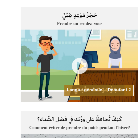
حَجْزُ مَوْعِدٍ طِبِّيٍّ
Prendre un rendez-vous
Langue générale
Débutant 2
كَيْفَ تُحافظُ على وَزْنك في فَصْل الشّتاء؟
Comment éviter de prendre du poids pendant l'hiver?