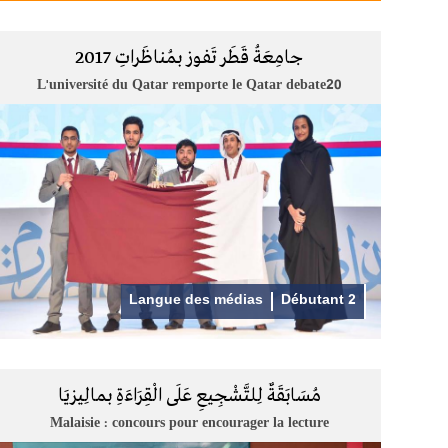
جامِعَةُ قَطَر تَفوز بمُناظَراتِ 2017
L'université du Qatar remporte le Qatar debate20
Langue des médias
Débutant 2
مُسَابَقَةٌ لِلتَّشْجِيعِ عَلَى الْقِرَاءَةِ بمالِيزيَا
Malaisie : concours pour encourager la lecture