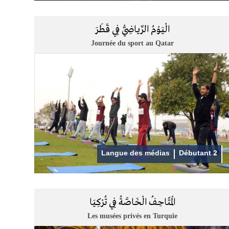
الْيَوْمُ الرِّياضِيُّ فِي قَطَرَ
Journée du sport au Qatar
Langue des médias
Débutant 2
الْمَتَاحِفُ الْخَاصَّةُ فِي تُرْكِيَا
Les musées privés en Turquie