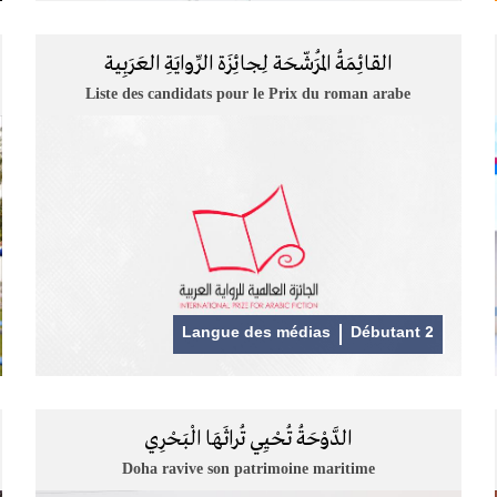
القائِمَةُ المُرَشّحَة لِجائِزَة الرِّوايَةِ العَرَبِية
Liste des candidats pour le Prix du roman arabe
Langue des médias
Débutant 2
الدَّوْحَةُ تُحْيِي تُراثَهَا الْبَحْرِي
Doha ravive son patrimoine maritime