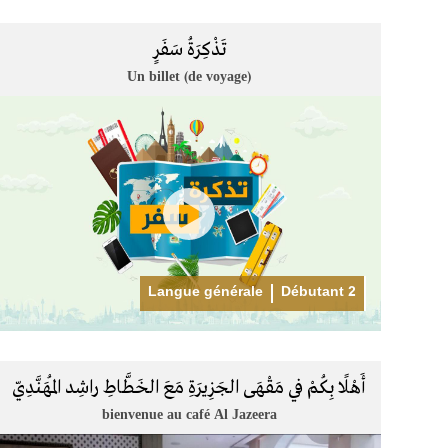
تَذْكِرَةُ سَفَرٍ
Un billet (de voyage)
Langue générale
Débutant 2
أَهْلًا بِكُمْ في مَقْهَى الجَزِيرَةِ مَعَ الخَطَّاطِ راشِد المُهَنَّدِيّ
bienvenue au café Al Jazeera