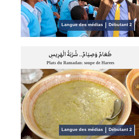
Langue des médias
Débutant 2
طَعَامٌ وَصِيَامٌ.. شُرْبَةُ الْهَرِيسِ
Plats du Ramadan: soupe de Harees
Langue des médias
Débutant 2