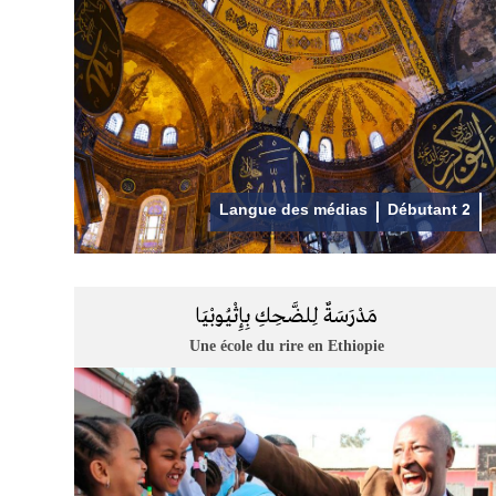
Langue des médias
Débutant 2
مَدْرَسَةٌ لِلضَّحِكِ بِإِثْيُوبْيَا
Une école du rire en Ethiopie