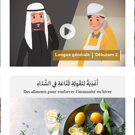
Langue générale
Débutant 2
أَغْذِيَةٌ لِتَقْوِيَّةِ الْمَنَاعَةِ فِي الشِّتَاءِ
Des aliments pour renforcer l'immunité en hiver