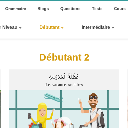
Top
ggle Dropdown
Grammaire
Blogs
Questions
Tests
Cours
Links
ar Niveau
Débutant
Intermédiaire
Débutant 2
عُطْلَةُ الْـمَدْرَسَةِ
Les vacances scolaires