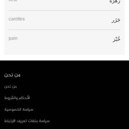
fleur
زَهْرَة
carottes
جَزَر
pain
خُبْز
من نحن
من نحن
الأحكام والشروط
سياسة الخصوصية
سياسة ملفات تعريف الارتباط