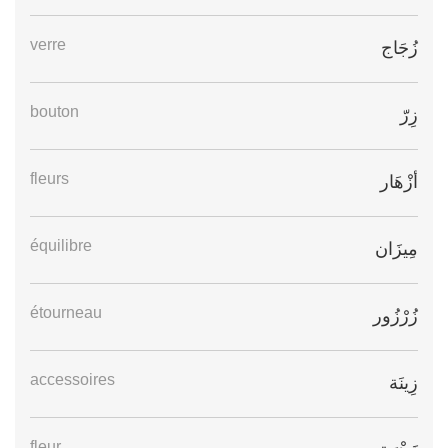
verre
زُجَاج
bouton
زِرّ
fleurs
أزْهَار
équilibre
مِيزَان
étourneau
زُرْزُور
accessoires
زِينَة