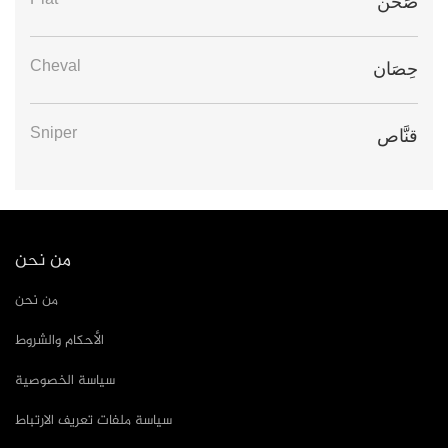
Plat
صَحْن
Cheval
حِصَان
Sniper
قنَّاص
من نحن
من نحن
الأحكام والشروط
سياسة الخصوصية
سياسة ملفات تعريف الارتباط