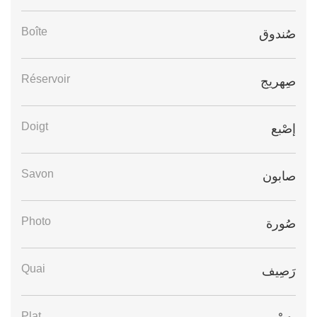
Boîte
صُندوق
Réservoir
صِهريج
Doigt
إصْبع
Savon
صابون
Photo
صُورة
Quai
رَصِيف