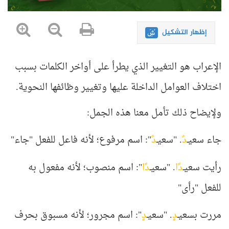
إظهار التشكيل
الإعراب هو التغيير الذي يطرأ على أواخر الكلمات بسبب
اختلاف العوامل الداخلة عليها وتغيير وظائفها النحوية
.
ولإيضاح ذلك تأمل معنا هذه الجمل
:
جاء سعيـ
دٌ
. "سعيـ
دٌ
": اسم مرفوع؛ لأنه فاعل للفعل "جاء
"
رأيت سعيـ
دًا
. "سعيـ
دًا
": اسم منصوب؛ لأنه مفعول به
للفعل "رأى
"
مررت بسعيـ
دٍ
. "سعيـ
دٍ
": اسم مجرور؛ لأنه مسبوق بحرف