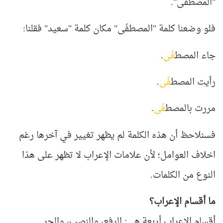
"المصطفَى".
فلو وضعنا كلمة "المصطفَى" مكان كلمة "سعيد" فقلنا
:
جاء المصط
فَى
.
رأيت المصط
فَى
.
مررت بالمصط
فَى
.
فسنلاحظ أن هذه الكلمة لم يظهر تغيير في آخرها رغم
اخلاف العوامل؛ لأن علامات الإعراب لا تظهر على هذا
النوع من الكلمات.
ما أقسام الإعراب؟
أقسام الإعراب أربعة هي: الرفع، والنصب، والجر