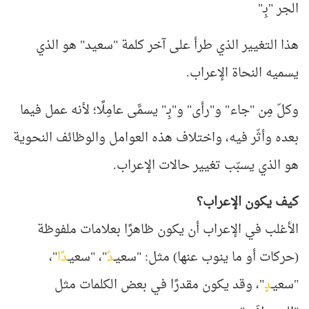
الجر "بِـ
"
هذا التغيير الذي طرأ على آخر كلمة "سعيد" هو الذي
يسميه النحاة الإعراب
.
وكلّ مِن "جاء" و"رأى" و"بِـ" يسمَّى عامِلًا؛ لأنه عمل فيما
بعده وأثّر فيه، واختلاف هذه العوامل والوظائف النحوية
هو الذي يسبّب تغيير حالات الإعراب
.
كيف يكون الإعراب؟
الأغلب في الإعراب أن يكون ظاهرًا بعلامات ملفوظة
(حركات أو ما ينوب عنها) مثل: "سعيـ
دٌ
"، "سعيـ
دًا
"،
"سعيـ
دٍ
"، وقد يكون مقدرًا في بعض الكلمات مثل