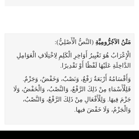
مَتْنُ الآجُرُّومِيَّةِ
(النَّصُّ الْأَصْلِيُّ):
الْإِعْرَابُ هُوَ تَغْيِيرُ أَوَاخِرِ الْكَلِمِ لِاخْتِلَافِ الْعَوَامِلِ
الدَّاخِلَةِ عَلَيْهَا لَفْظًا أَوْ تَقْدِيرًا.
وَأَقْسَامُهُ أَرْبَعَةٌ رَفْعٌ، وَنَصْبٌ، وَخَفْضٌ، وَجَزْمٌ.
فَلِلْأَسْمَاءِ مِنْ ذَلِكَ الرَّفْعُ، وَالنَّصْبُ، وَالْخَفْضُ، وَلَا
جَزْمَ فِيهَا. وَلِلْأَفْعَالِ مِنْ ذَلِكَ الرَّفْعُ، وَالنَّصْبُ،
وَالْجَزْمُ، وَلَا خَفْضَ فيها.