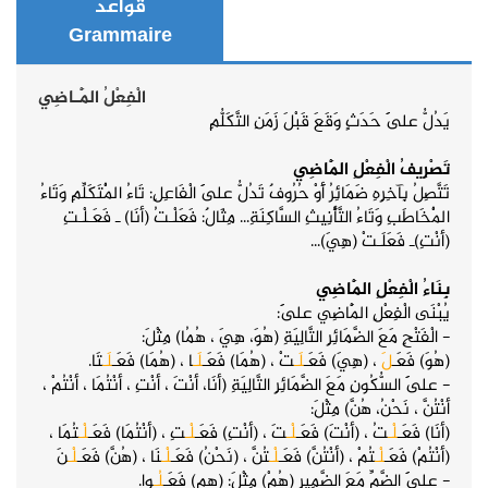
قواعد
Grammaire
الْفِعْلُ الْمَـاضِي
يَدُلُّ عَلَى حَدَثٍ وَقَعَ قَبْلَ زَمَنِ التَّكَلُّمِ
تَصْرِيفُ الْفِعْلِ الْمَاضِي
تَتَّصِلُ بِآخِرِهِ ضَمَائِرُ أَوْ حُرُوفٌ تَدُلُّ عَلَى الْفَاعِلِ: تَاءُ الْمُتَكَلِّمِ وَتَاءُ
الْمُخَاطَبِ وَتَاءُ التَّأْنِيثِ السَّاكِنَةِ... مِثَالٌ: فَعَلْـتُ (أنَا) ـ فَعَـلْـتِ
(أنْتِ)ـ فَعَلَـتْ (هِيَ)...
بِنَاءُ الْفِعْلِ الْمَاضِي
يُبْنَى
الْفِعْلِ الْمَاضِي
عَلَى:
- الْفَتْحِ مَعَ الضَّمَائِرِ التَّالِيَةِ (هُوَ، هِيَ ، هُمُا) مِثْلَ:
(هُوَ) فَعَـ
لَ
، (هِيَ) فَعَـ
لَـ
تْ ، (هُمَا) فَعَـ
لَـ
ا ، (هُمَا) فَعَـ
لَـ
تَا.
- عَلَى السُّكُونِ مَعَ الضَّمَائِرِ التَّالِيَةِ (أنَا، أنْتَ ، أنْتِ ، أنْتُمَا ، أنْتُمْ ،
أنْتُنَّ ، نَحْنُ، هُنَّ)
مِثْلَ:
(أنَا) فَعَـ
لْـ
تُ ، (أنْتَ) فَعَـ
لْـ
تَ ، (أنْتِ) فَعَـ
لْـ
تِ ، (أنْتُمَا) فَعَـ
لْـ
تُمَا ،
(أنْتُمْ) فَعَـ
لْـ
تُمْ ، (أنْتُنَّ) فَعَـ
لْـ
تُنَّ ، (نَحْنُ) فَعَـ
لْـ
نَا ، (هُنَّ) فَعَـ
لْـ
نَ
- عَلَى الضَّمِّ مَعَ الضَّمِيرِ (هُمْ)
مِثْلَ:
(هم) فَعَـ
لُـ
وا.