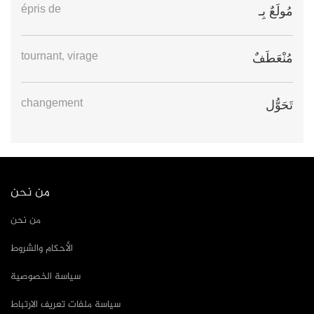
épris de
مُولَعٌ بِـ
tournant, virage
مُنْعَطَفٌ
changement
تَحَوُّل
من نحن
من نحن
الأحكام والشروط
سياسة الخصوصية
سياسة ملفات تعريف الارتباط