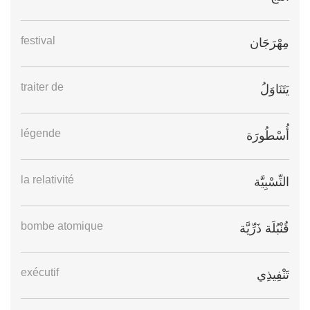
festival
مِهْرَجَان
traiter de
يَتَنَاوَلُ
légende
أُسْطُورَة
la relativité
النِّسْبِيَّة
bombe atomique
قُنْبُلَة ذَرِّيَّة
exécutif
تَنْفِيذِي