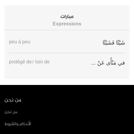
عبارات
Expressions
peu à peu
شَيْئًا فَشَيْئًا
protégé de/ loin de
في مَنْأًى عَنْ ...
من نحن
من نحن
الأحكام والشروط