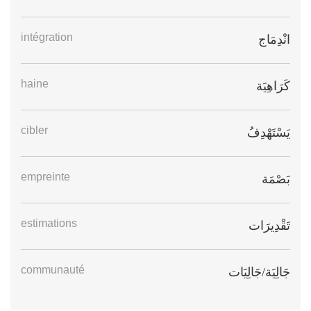
intégration
انْدِمَاج
haine
كَرَاهِيَة
cibler
يَسْتَهْدِفُ
empreinte
بَصْمَة
estimations
تَقْدِيرَات
communauté
جَالِيَة/جَالِيَات