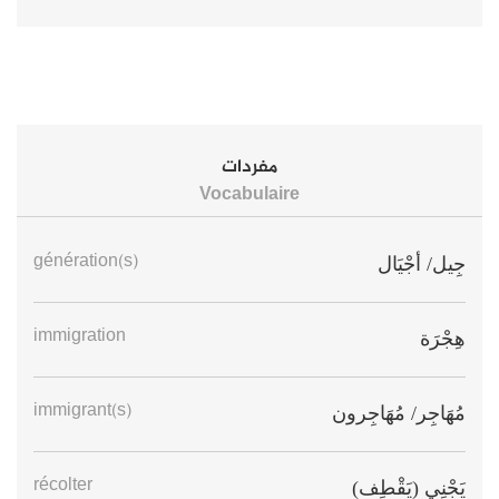
مفردات
Vocabulaire
génération(s)
جِيل/ أجْيَال
immigration
هِجْرَة
immigrant(s)
مُهَاجِر/ مُهَاجِرون
récolter
يَجْنِي (يَقْطِف)