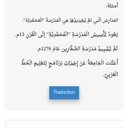
أمثلة:
المَدَارِسُ الَّتِي تَمَّ
تَجْدِيدُهَا
هِيَ الْمَدْرَسَةُ "الْمُحَمَّدِيَّة".
يَعُودُ
تَأْسِيسُ
الْمَدْرَسَةِ "الْمُحَمَّدِيَّةِ" إلَى الْقَرْنِ 13م.
تَمَّ
تَشْيِيدُ
مَدْرَسَةِ الصَّفَّارِين عَامَ 1276م.
أَعْلَنَت الْجَامِعَةُ عَنْ
إِحْدَاثِ
بَرْنَامَجٍ لِتَعْلِيمِ الْخَطِّ
الْعَرَبِيِّ.
Traduction