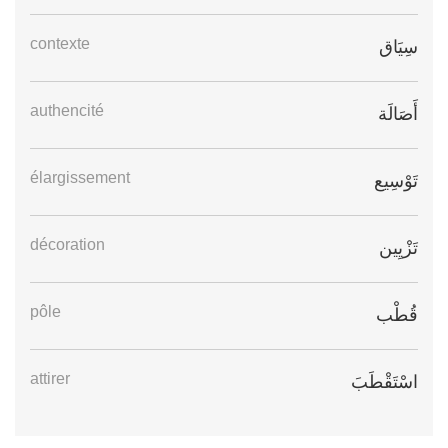
contexte
سِيَاق
authencité
أَصَالَة
élargissement
تَوْسِيع
décoration
تَزْيِين
pôle
قُطْب
attirer
اسْتَقْطَبَ