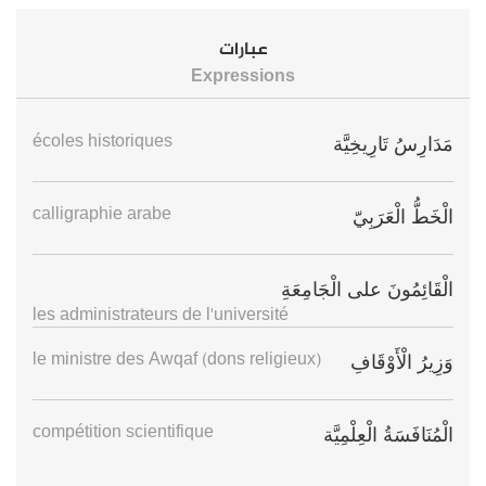
عبارات
Expressions
écoles historiques
مَدَارِسُ تَارِيخِيَّة
calligraphie arabe
الْخَطُّ الْعَرَبِيّ
الْقَائِمُونَ على الْجَامِعَةِ
les administrateurs de l'université
le ministre des Awqaf (dons religieux)
وَزِيرُ الْأَوْقَافِ
compétition scientifique
الْمُنَافَسَةُ الْعِلْمِيَّة