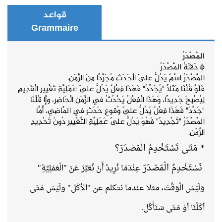
قواعد
Grammaire
الْمَصْدَرُ
* دَلالَةُ
الْمَصْدَرُ
الْمَصْدَرُ اسْمٌ يَدُلُّ عَلَى الْحَدَثِ مُجَرَّدًا مِنَ الزَّمَنِ.
فَلَوْ قُلْنَا مَثَلًا "يُجَدِّدُ" فَهَذَا فِعْلٌ يَدُلُّ عَلَى عَمَلِيَّةِ تَغْيِيرِ الْقَدِيمِ
لِيُصْبِحَ جَدِيدًا، وَهَذَا الْفِعْلُ يَحْدُثُ فِي الزَّمَنِ الْحَاضِرِ، وإَّا قُلْنَا
"جَدَّدَ" فَهَذَا
فِعْلٌ
يَدُلُّ عَلَى وُقوعِ حَدَثٍ فِي الْمَاضِي، أَمَّا
الْمَصْدَرُ "تَجْدِيدٌ" فَهُوَ يَدُلُّ عَلَى عَمَلِيَّةِ التَّغْيِيرِ دُونَ تَحْدِيدِ
الزَّمَنِ.
* مَتَى نَسْتَخْدِمُ الْمَصْدَرَ؟
نَسْتَخْدِمُ الْمَصْدَرَ
عِنْدَمَا نُرِيدُ أَنْ نُعَبِّرَ عَنْ "الْعَمَلِيَّةِ"
وَلَيْسَ الْوَقْتَ، مثلا عندما نتكلم عن "الأكْل" ولَيْسَ مَتَى
أكَلْنَا أوْ مَتَى سَنَأْكُل.