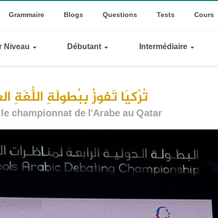
Top
ggle Dropdown
Grammaire
Blogs
Questions
Tests
Cours
Links
ar Niveau
Débutant
Intermédiaire
تُرْكيَا تَفوزُ بِبُطولَةِ اللُّغَةِ
 le championnat de l'Arabe au Qatar