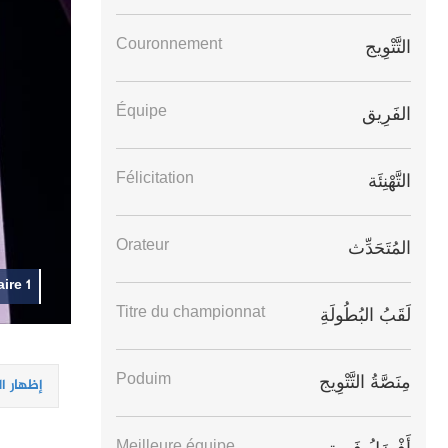
Couronnement
التَّتْوِيج
Équipe
الفَرِيق
Félicitation
التَّهْنِئَة
Orateur
المُتَحَدِّث
ire 1
Titre du championnat
لَقَبُ البُطُولَةِ
Poduim
مِنَصَّةُ التَّتْوِيج
إظهار ا
Meilleure équipe