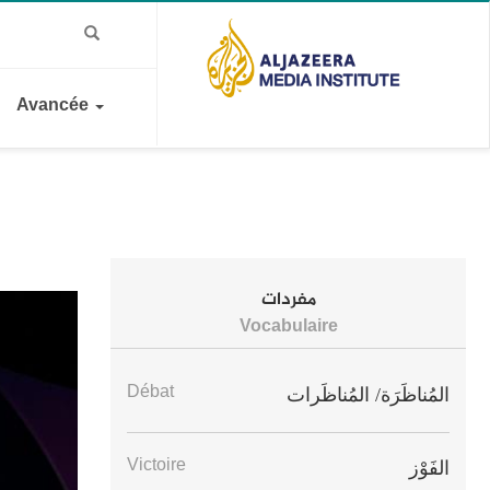
Avancée
مفردات
Vocabulaire
Débat
المُناظَرَة/ المُناظَرات
Victoire
الفَوْز