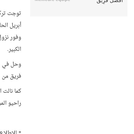
أَفْضَلُ فَرِيق
أبريل الحا
وفور نزول
الكبير.
وحل في الم
فريق من ال
كما نالت 
راحيو المر
* للاطلاع