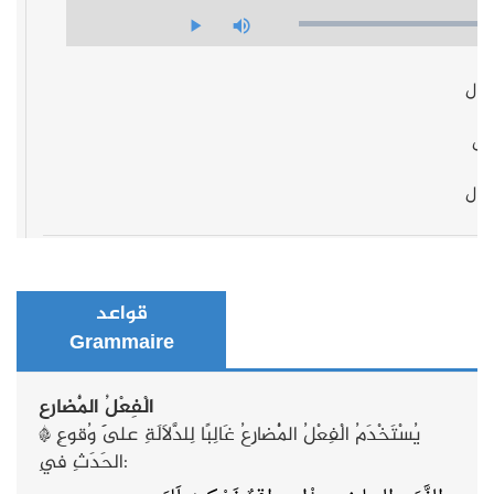
قواعد
Grammaire
الْفِعْلُ الْمُضارع
* يُسْتَخْدَمُ الْفِعْلُ الْمُضارِعُ غَالِبًا لِلدَّلَالَةِ عَلَى وُقوعِ
الحَدَثِ فِي: