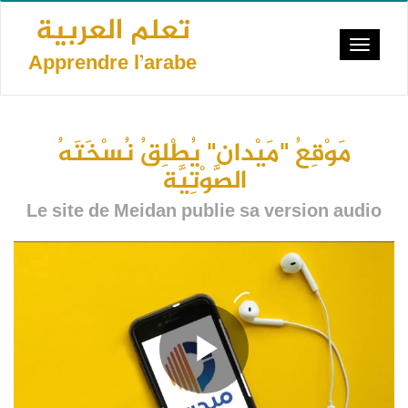
Aller
تعلم العربية
au
Toggle
contenu
Apprendre l’arabe
navigat
principal
مَوْقِعُ "مَيْدان" يُطْلِقُ نُسْخَتَهُ
الصَّوْتِيَّة
Le site de Meidan publie sa version audio