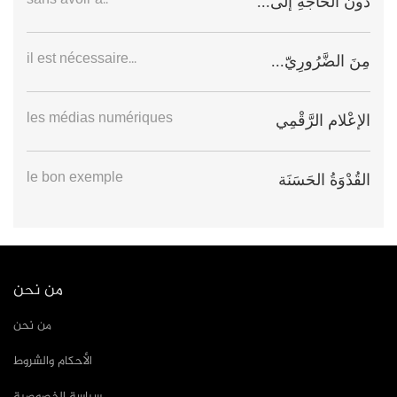
sans avoir à..
دُونَ الحاجَةِ إلَى...
il est nécessaire...
مِنَ الضَّرُورِيّ...
les médias numériques
الإعْلام الرَّقْمِي
le bon exemple
القُدْوَةُ الحَسَنَة
من نحن
من نحن
الأحكام والشروط
سياسة الخصوصية