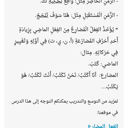
- الزَّمَنِ الحاضِر مِثْل: واقِعٌ
نَحْكِيهِ
لَكَ.
-
الزَّمَنِ الْمُسْتَقْبَلِ
مِثْل: هُنَا سَوْفَ
تَنْجَحُ
.
* يُؤْخَذُ الفِعْلُ الْمُضارِعُ مِنَ الفِعْلِ الماضِي بِزِيادَةِ
أَحَدِ أَحْرُفِ المُضارَعَةِ (أ، ن، ي، ت) فِي أوَّلِهِ وَتَغْيِيرٍ
فِي حَرَكاتِهِ. مِثال
:
الماضي: كَتَبَ
.
المضارع: أنَا أَكْتُبُ/ نَحْنُ نَكْتُبُ/ أَنْتَ تَكْتُبُ/ هُوَ
يَكْتُبُ
...
لمزيد من التوسع والتدريب يمكنكم التوجه إلى هذا الدرس
في موقعنا:
الفعل المضارع