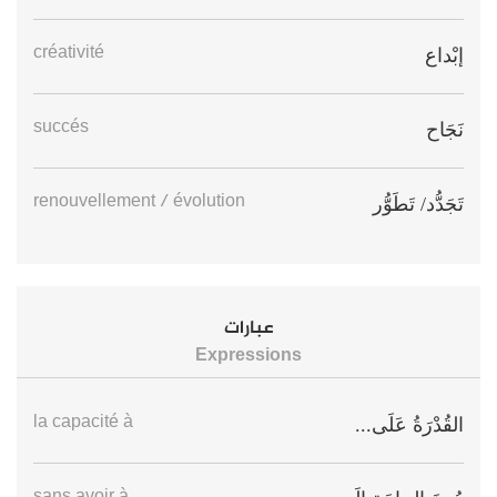
créativité
إبْداع
succés
نَجَاح
renouvellement / évolution
تَجَدُّد/ تَطَوُّر
عبارات
Expressions
la capacité à
القُدْرَةُ عَلَى...