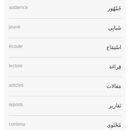
audience
جُمْهُور
jeune
شَبابِي
écoute
اسْتِمَاع
lecture
قِراءَة
articles
مَقالات
reports
تَقارِير
contenu
مُحْتَوى