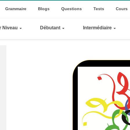
Top
ggle Dropdown
Grammaire
Blogs
Questions
Tests
Cours
Links
ar Niveau
Débutant
Intermédiaire