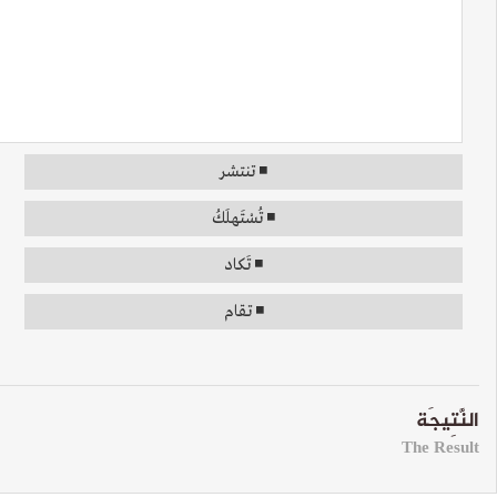
◾ تنتشر
◾ تُسْتَهلَكُ
◾ تَكاد
◾ تقام
النَّتِيجَة
The Result