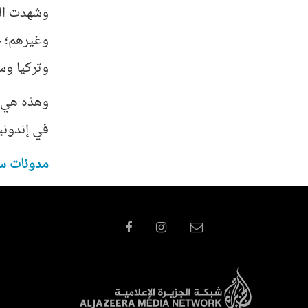
وشهدت الند
وغيرهم؛ ح
وتركيا وسو
وهذه هي ال
في إندونيس
مدونات سا