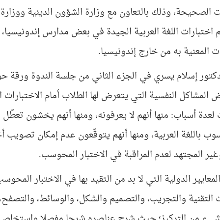
ت الصحيحة، وذلك بالتعاون مع وزارة الشؤون الدينية ووزارة 
اختبارات اللغة العربية الجيدة في بعض مدارس إندونيسيا، وب
 المعنية به من خارج إندونيسيا.
دكتور إسلام يسري في الجزء الثاني من جلسة الندوة ورقة حول 
المشاكل النفسية التي يتعرض لها الطلاب أمام الاختبارات ‏ا
 لعدة أسباب: منها أنهم لا يعرفونه، ومنها أنهم يخشون ‏تعطّل 
ب باللغة العربية، ومنها أنهم ‏يتوقّعون عدم إمكان تصويب أخ
غير المجتهد لعدم المراقبة في الاختبار المحوسب. ‏
عايير الدولية التي لا بد من التقيد بها في الاختبار المحوس
 التقنية والتجريب، والتصميم والشكل، والوسائط، والتصفح،
يء من التركيز؛ حيث شرح عناصره شرحا مفصلا واستخلص أن ا