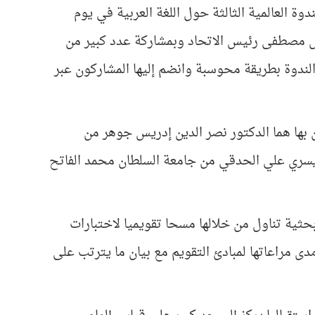
حاد مدرسي اللغة العربية في إندونيسيا (IMLA INDONESIA) الندوة العالمية الثالثة حول اللغة العربية في يوم
 1441هـ. برعاية الدكتور تولوس مصطفى رئيس الاتحاد وبمشاركة عدد كبير من
 الندوة بطريقة محوسبة وانضم إليها المشاركون عبر
ن بها هما الدكتور نصر الدين إدريس جوهر من
 يسري علي الحدقي من جامعة السلطان محمد الفاتح
حثية تناول من خلالها مسحا تقويميا لاختبارات
مدى مراعاتها لمبادئ التقويم مع بيان ما يترتب على