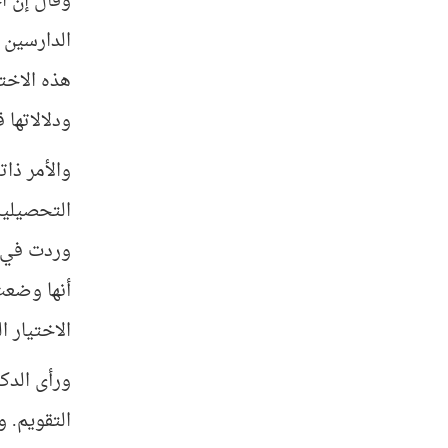
وقال إن اخ
الدارسين ب
هذه الاخت
ودلالاتها
والأمر ذات
التحصيلية 
وردت في ا
أنها وضعت 
الاختيار 
ورأى الدكت
التقويم. و