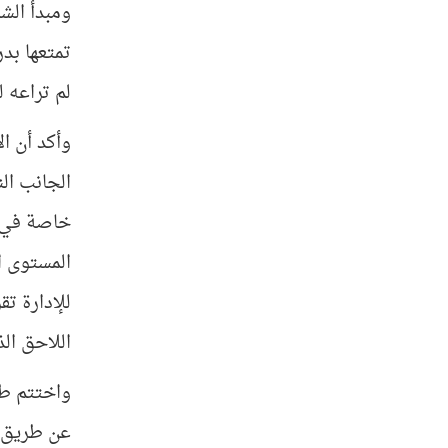
ومبدأ الشم
تمتعها بدر
لم تراعه ل
وأكد أن ا
الجانب الن
خاصة في تل
المستوى ا
للإدارة تق
اللاحق الذ
واختتم طر
عن طريق ت