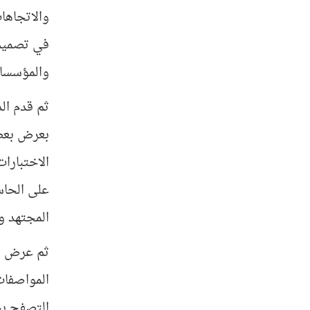
والاتجاها
في تصميم 
والمؤسسات
ثم قدم ال
بعرض بعض 
الاختبارات
على الحاسو
‏المجتهد و
ثم عرض الم
المواصفات
التصفح بش