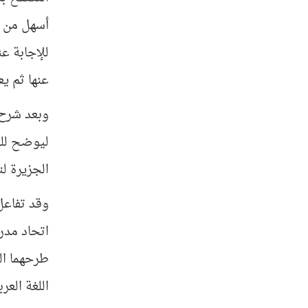
أسهل من ا
للإجابة عن
عنها ثم يع
وبعد شرح ه
ليوضح للجم
الجزيرة لتع
وقد تفاعل
اتحاد مدر
طرحهما ال
اللغة الع