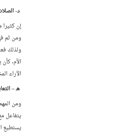
د- الصلات
إن كثيرا 
ومن ثم فإن
ولذلك فعل
الأم، كأن 
الآراء الم
هـ – التع
ومن المهم 
يتفاعل مع
يستطيع ال