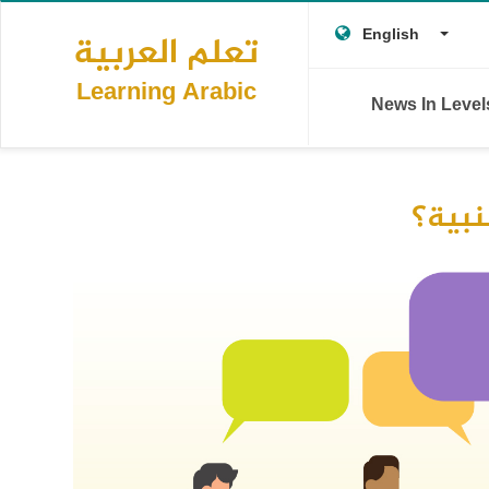
Main
Skip
T
Togg
to
English
تعلم العربية
navigation
main
L
content
Learning Arabic
News In Leve
نبية؟