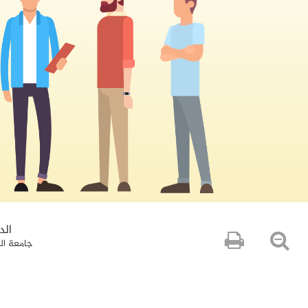
الد
جامعة ال