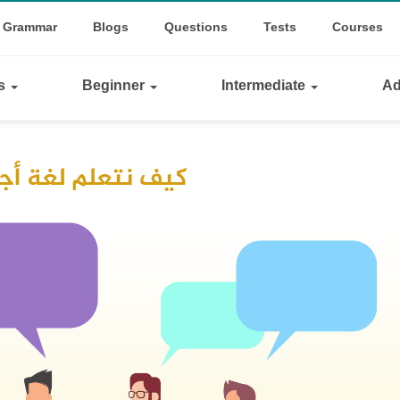
op
le Dropdown
Grammar
Blogs
Questions
Tests
Courses
inks
ls
Beginner
Intermediate
Ad
كيف نتعلم لغة أج