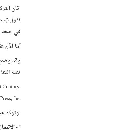
كان الترك
تقول؟)، ح
في حفظ مع
أما الآن ف
وقد وضع ا
تعلم اللغ
t Century.
ress, Inc.
وتؤكد هذه 
ا - الاتصال