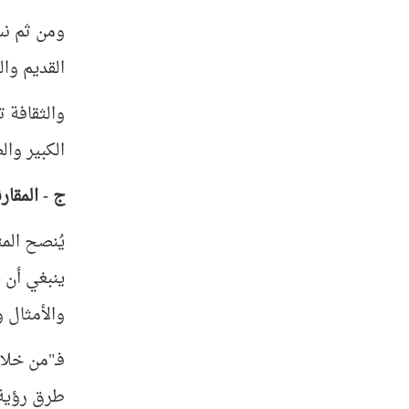
ومن ثم نس
القديم وال
والثقافة ت
الكبير وال
ج - المقار
يُنصح المت
ينبغي أن ي
والأمثال و
فـ"من خلا
طرق رؤية ا