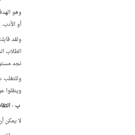
وهو الهدف 
أو الأدب.
ولقد قابلت
الطلاب ال
نجد مستوى
وللتغلب ع
وينقلوا عو
ب - الثقا
لا يمكن أن