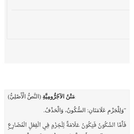
مَتْنُ الآجُرُّومِيَّةِ
(النَّصُّ الْأَصْلِيُّ)
:
"وَلِلْجَزْمِ عَلَامَتَانِ: السُّكُونُ، وَالْحَذْفُ.
فَأَمَّا السُّكُونُ فَيَكُونُ عَلَامَةً لِلْجَزْمِ فِي الْفِعْلِ الْمُضَارِعِ