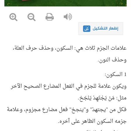
إظهار التشكيل
علامات الجزم ثلاث هي: السكون، وحذف حرف العلة،
وحذف النون.
1 السكون:
ويكون علامة للجزم في الفعل المضارع الصحيح الآخر
مثل: مَنْ يَجْتَهِدْ يَنْجَحْ.
فكل من "يجتهدْ" و"ينجحْ" فعل مضارع مجزوم، وعلامة
جزمه السكون الظاهر على آخره.