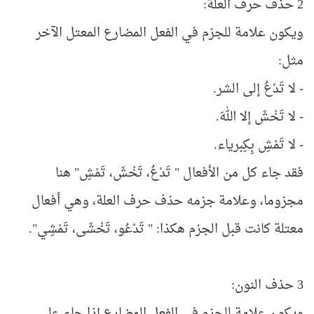
2 حذف حرف العلة:
ويكون علامة للجزم في الفعل المضارع المعتل الآخر
مثل:
- لا تَدْعُ إلى الشر.
- لا تَخْشَ إلا اللهَ.
- لا تَمْشِ بِكِبرياء.
فقد جاء كل من الأفعال " تَدْعُ، تَخْشَ، تَمْشِ" هنا
مجزوما، وعلامة جزمه حذف حرف العلة، وهي أفعال
معتلة كانت قبل الجزم هكذا: " تَدْعُو، تَخْشَى، تَمْشِي".
3 حذف النون:
ويكون علامة للجزم في الفعل المضارع إذا جاء على