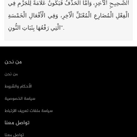
الصَّحِيحِ الْآَخِرِ،
وَأَمَّا الْحَذْفُ فَيَكُونُ عَلَامَةً لِلْجَزْمِ فِي
الْفِعْلِ الْمُضَارِعِ الْمُعْتَلِّ الْآَخِرِ،
وَفِي الْأَفْعَالِ الْخَمْسَةِ
.
"
الْتِي رَفْعُهَا بِثَبَاتِ النُّونِ
من نحن
من نحن
الأحكام والشروط
سياسة الخصوصية
سياسة ملفات تعريف الارتباط
تواصل معنا
تواصل معنا