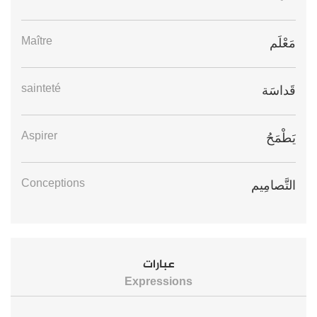
Maître
مَعْلَم
sainteté
قَداسَة
Aspirer
يَطْمَحُ
Conceptions
التَّصامِيم
عبارات
Expressions