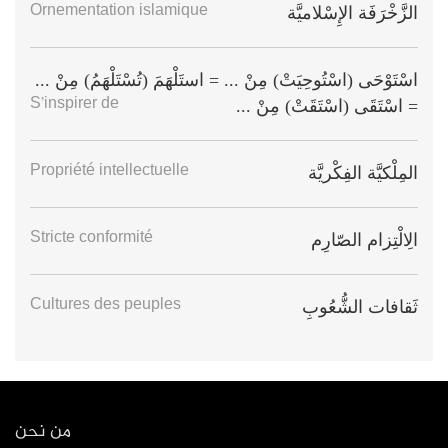
Ornementation islamique
الزَّخْرَفَة الإِسْلاميَّة
اسْتَوْحَى (اسْتُوحِيَتْ) مِنْ ... = استَلْهَمَ (تُسْتَلْهَمُ) مِنْ ...
S’inspirer de
= اسْتَقَى (اسْتَقَتْ) مِنْ ...
Propriété intellectuelle
المِلْكيَّة الفِكْريَّة
Stricte conformité
الِالْتِزام الصّارِم
Cultures des peuples
ثَقافات الشُّعُوبِ
من نحن