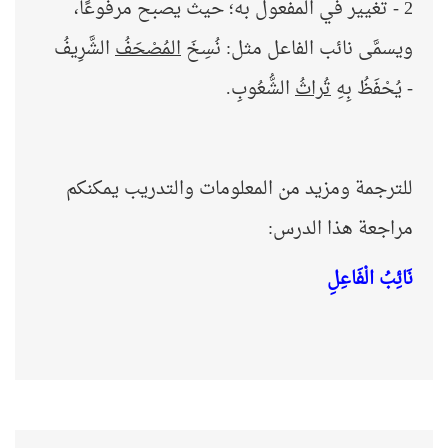
2 - تغيير في المفعول به؛ حيث يصبح مرفوعًا،
ويسمَّى نائب الفاعل مثل: نُسِخَ
المُصْحَفُ
الشَّرِيفُ
-
يُحْفَظُ
بِهِ
تُراثُ
الشُّعُوبِ.
للترجمة ومزيد من المعلومات والتدريب يمكنكم
مراجعة هذا الدرس:
نَائِبُ الْفَاعِلِ