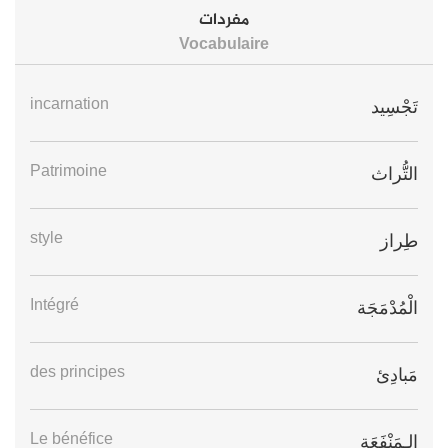
مفردات
Vocabulaire
incarnation
تَجْسِيد
Patrimoine
التُّراث
style
طِراز
Intégré
الْمُدْمَجَة
des principes
مَبادِئ
Le bénéfice
الـمَنْفَعَة