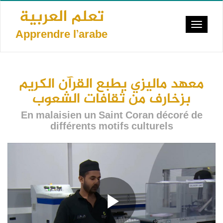
Aller
تعلم العربية
au
Toggle
contenu
Apprendre l’arabe
navigat
principal
معهد ماليزي يطبع القرآن الكريم
بزخارف من ثقافات الشعوب
En malaisien un Saint Coran décoré de
différents motifs culturels