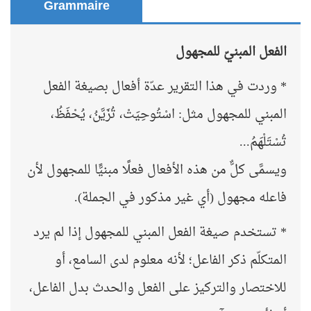
Grammaire
الفعل المبنيّ للمجهول
* وردت في هذا التقرير عدّة أفعال بصيغة الفعل
المبني للمجهول مثل: اسْتُوحِيَتْ، تُزَيَّنُ، يُحْفَظُ،
تُسْتَلْهَمُ...
ويسمَّى كلٌّ من هذه الأفعال فعلًا مبنيًّا للمجهول لأن
فاعله مجهول (أي غير مذكور في الجملة).
* تستخدم صيغة الفعل المبني للمجهول إذا لم يرد
المتكلّم ذكر الفاعل؛ لأنه معلوم لدى السامع، أو
للاختصار والتركيز على الفعل والحدث بدل الفاعل،