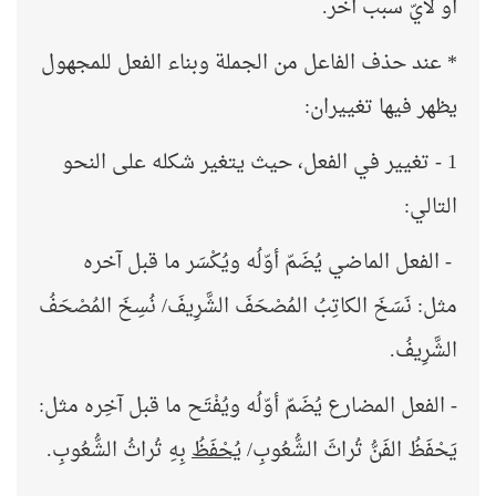
أو لأيّ سبب آخر.
* عند حذف الفاعل من الجملة وبناء الفعل للمجهول
يظهر فيها تغييران:
1 - تغيير في الفعل، حيث يتغير شكله على النحو
التالي:
- الفعل الماضي
يُضَمّ أوّلُه ويُكْسَر ما قبل آخره
مثل: نَسَخَ الكاتِبُ المُصْحَفَ الشَّرِيفَ/ نُسِخَ المُصْحَفُ
الشَّرِيفُ.
- الفعل المضارع يُضَمّ أوّلُه ويُفْتَح ما قبل آخِره مثل:
يَحْفَظُ الفَنُّ تُراثَ الشُّعُوبِ/
يُحْفَظُ
بِهِ تُراثُ الشُّعُوبِ.