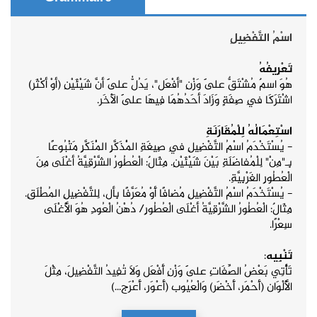
اسْمُ التَّفْضِيلِ
تَعْرِيفُهُ
هُوَ اسمٌ مُشْتَقٌّ عَلَى وَزْنِ "أفْعَل"، يَدُلُّ عَلَى أنَّ شَيْئَيْنِ (أوْ أكْثَر)
اشْتَرَكَا فِي صِفَةٍ وَزَادَ أحَدُهُمَا فِيهَا عَلَى الْآخَر.
اسْتِعْمَالُهُ لِلْمُقَارَنَةِ
- يُسْتَخْدَمُ اسْمُ التَّفْضِيلِ فِي صِيغَةِ الْمُذَكَّرِ الْمُنَكَّرِ مَتْبُوعًا
بِـ"مِنْ" لِلْمُفاضَلَةِ بَيْنَ شَيْئَيْنِ. مِثَالٌ: الْعُطُورُ الشَّرْقِيَّةُ أغْلَى مِنَ
الْعُطُورِ الغَرْبِيَّةِ
.
-
يُسْتَخْدَمُ اسْمُ التَّفْضِيلِ مُضافًا أَوْ مُعَرَّفًا بِأل، لِلتَّفْضِيلِ المُطْلَقِ.
مِثَالٌ: الْعُطُورُ الشَّرْقِيَّةُ أغْلَى
الْعُطُورِ/ دُهْنُ الْعُودِ هُوَ الْأَغْلَى
سِعْرًا.
تَنْبِيه
:
تَأْتِي بَعْضُ الصِّفَاتِ عَلَى وَزْنِ أَفْعَل وَلَا تُفِيدُ التَّفْضِيلَ، مِثْلَ
الْأَلْوَان (أَحْمَر، أَخْضَر) وَالْعُيُوب (أَعْوَر، أَعْرَج...)