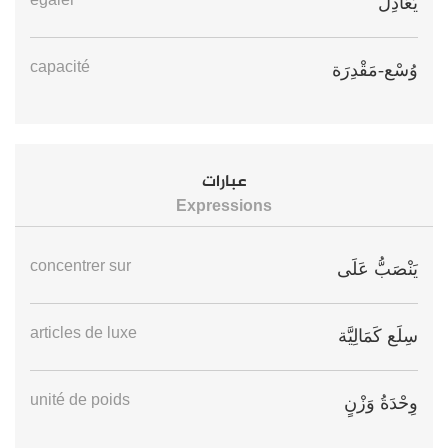
égaler
يُعَادِلُ
capacité
وُسْع-مَقْدِرَة
عبارات
Expressions
concentrer sur
يَنْصَبُّ عَلَى
articles de luxe
سِلَع كَمَالِيَّة
unité de poids
وِحْدَةُ وَزْنٍ