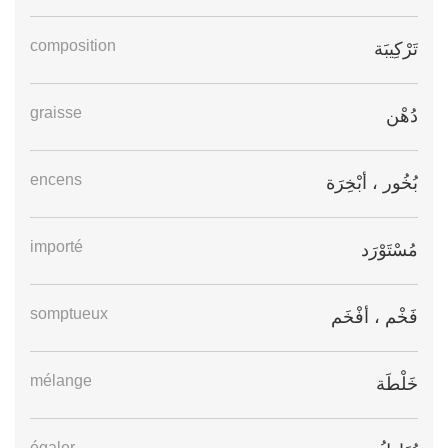
composition
تَرْكِيبَة
graisse
دُهْن
encens
بُخُور ، أبْخِرَة
importé
مُسْتَوْرَد
somptueux
فَخْم ، أفْخَم
mélange
خَلْطَة