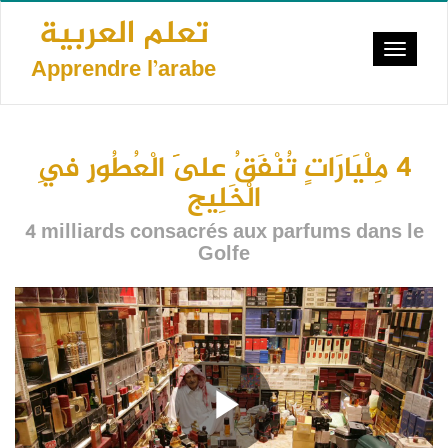
Aller
تعلم العربية
au
Toggle
contenu
Apprendre l’arabe
navigat
principal
4 مِلْيَارَاتٍ تُنْفَقُ عَلَى الْعُطُورِ فِي
الْخَلِيج
4 milliards consacrés aux parfums dans le
Golfe