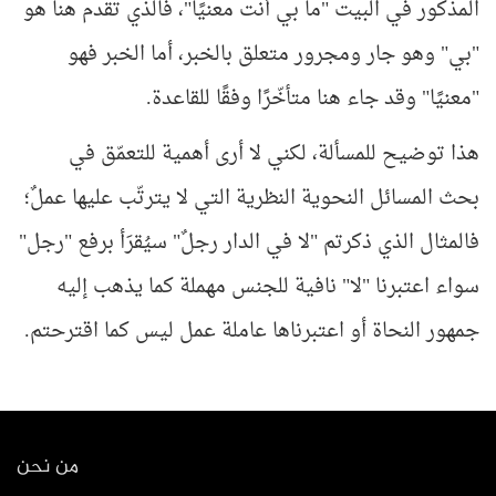
المذكور في البيت "ما بي أنت معنيًا"، فالذي تقدم هنا هو
"بي" وهو جار ومجرور متعلق بالخبر، أما الخبر فهو
"معنيًا" وقد جاء هنا متأخّرًا وفقًا للقاعدة.
هذا توضيح للمسألة، لكني لا أرى أهمية للتعمّق في
بحث المسائل النحوية النظرية التي لا يترتّب عليها عملٌ؛
فالمثال الذي ذكرتم "لا في الدار رجلٌ" سيُقرَأ برفع "رجل"
سواء اعتبرنا "لا" نافية للجنس مهملة كما يذهب إليه
جمهور النحاة أو اعتبرناها عاملة عمل ليس كما اقترحتم.
من نحن