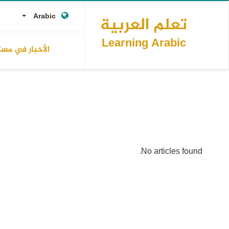
Main
تجاوز
op
opdown
إلى
Arabic
تعلم العربية
navigation
المحتوى
ks
الرئيسي
Learning Arabic
الأخبار في مس
No articles found.