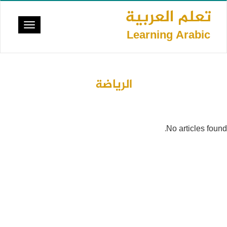
تجاوز
تعلم العربية
إلى
Toggle
المحتوى
Learning Arabic
vigation
الرئيسي
الرياضة
No articles found.